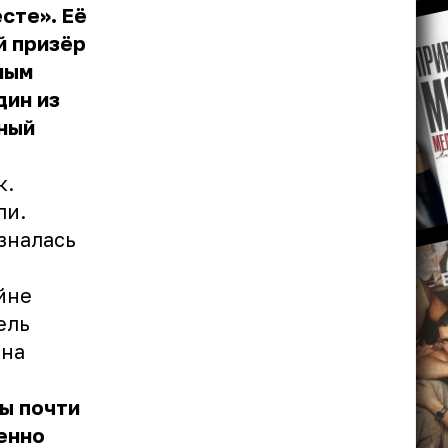
сте». Её
й призёр
ным
дин из
тный
к.
ли.
зналась
йне
ель
 на
ы почти
енно