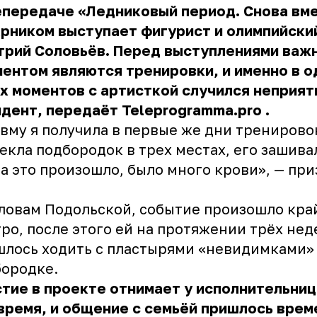
передаче «Ледниковый период. Снова вме
рником выступает фигурист и олимпийски
трий Соловьёв. Перед выступлениями важ
ентом являются тренировки, и именно в о
х моментов с артисткой случился неприя
идент, передаёт
Teleprogramma.pro
.
вму я получила в первые же дни тренирово
екла подбородок в трех местах, его зашива
а это произошло, было много крови», — при
ловам Подольской, событие произошло кра
ро, после этого ей на протяжении трёх нед
лось ходить с пластырями «невидимками»
ородке.
тие в проекте отнимает у исполнительниц
время, и общение с семьёй пришлось врем