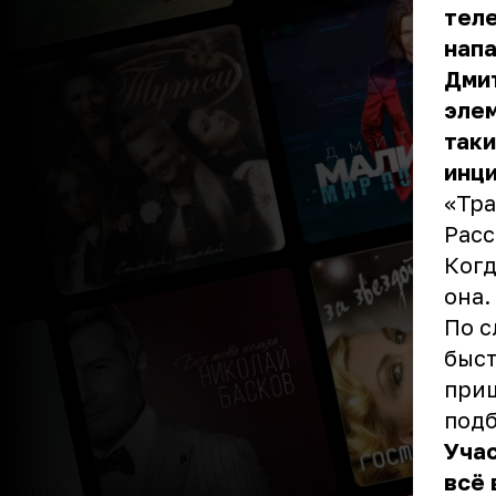
теле
напа
Дми
элем
таки
инц
«Тра
Расс
Когд
она.
По с
быст
приш
подб
Учас
всё 