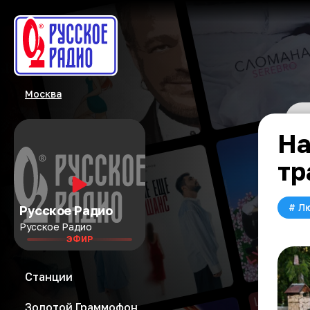
Москва
На
тр
#
Л
Русское Радио
Русское Радио
ЭФИР
Станции
Золотой Граммофон