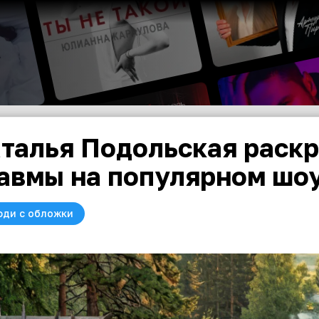
талья Подольская раск
авмы на популярном шо
юди с обложки