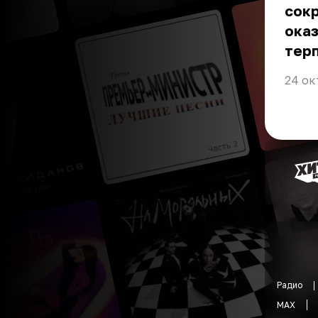
сокр
ока
терп
24 ок
Радио
MAX