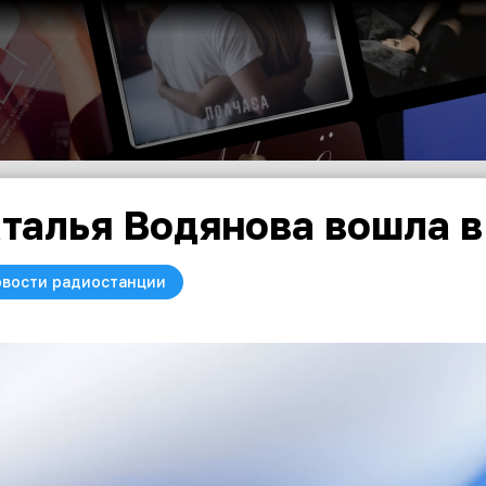
талья Водянова вошла 
вости радиостанции