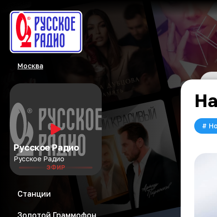
Москва
На
#
Но
Русское Радио
Русское Радио
ЭФИР
Станции
Золотой Граммофон