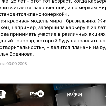
 же, 25 лет – этот тот возраст, когда карьер
ли считается законченной, и по меркам м
становится «пенсионеркой».
ая красивая модель мира - бразильянка Жи
хен, например, завершила карьеру в 26 лет
това принимать участие в различных акциях
дный гонорар, который буду направлять на
отворительность», – делится планами на б
лья Водянова.
рта 00:00 2008