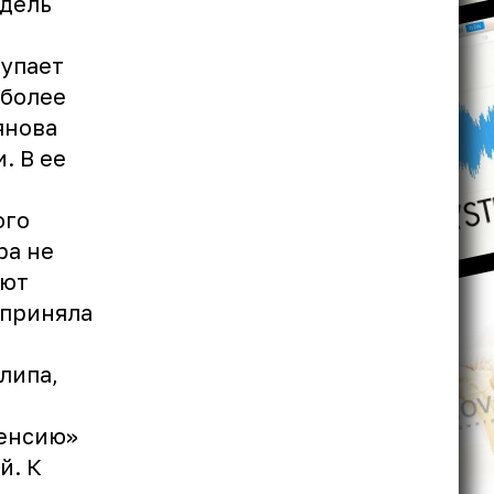
одель
тупает
 более
янова
. В ее
ого
ра не
ают
 приняла
липа,
пенсию»
й. К