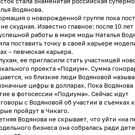
сток стала знаменитая российская суперм
лья Водянова.
рмация о новорожденной группе пока пос
не скудная. Известно главное: после 10 лет
успешной работы в мире моды Наталья Вод
ла поставить точку в своей карьере модели
ах – певческая карьера.
лухам, ее пригласили стать участницей нов
кального проекта «Подиум». Сумма гонора
шается, но близкие люди Водяновой назыв
значные цифры в долларах. Пока Водянова
тие в фотосессии «Подиума». Сейчас идут
говоры с Водяновой об участии в съемках к
рые пройдут в Чикаго.
етняя Водянова не скрывает, что уйти «на 
одельного бизнеса она собралась ради дете