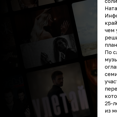
соли
Ната
Инфо
край
чем 
реши
план
По с
музы
огла
семи
учас
пере
кото
25-л
из м