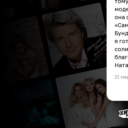
тому
моде
она 
«Сам
Бунд
я го
соли
благ
Ната
21 ма