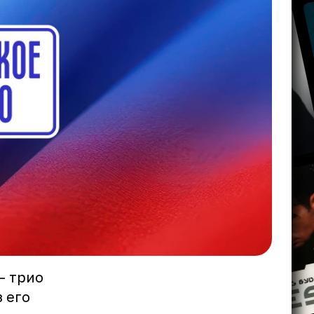
– трио
 его