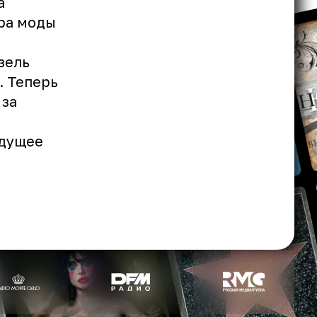
а
ира моды
зель
. Теперь
 за
удущее