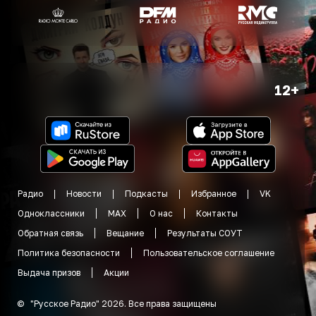
12+
Радио
Новости
Подкасты
Избранное
VK
Одноклассники
MAX
О нас
Контакты
Обратная связь
Вещание
Результаты СОУТ
Политика безопасности
Пользовательское соглашение
Выдача призов
Акции
©
"
Русское Радио
"
2026
.
Все права защищены