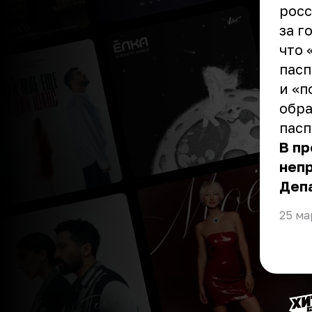
росс
за г
что 
пасп
и «п
обра
пасп
В п
неп
Деп
25 ма