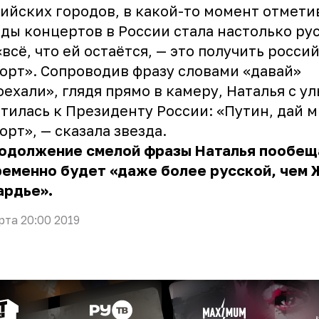
ийских городов, в какой-то момент отметив
оды концертов в России стала настолько ру
«всё, что ей остаётся, — это получить росси
орт». Сопроводив фразу словами «давай»
оехали», глядя прямо в камеру, Наталья с у
тилась к Президенту России: «Путин, дай 
орт», — сказала звезда.
родолжение смелой фразы Наталья пообещ
ременно будет «даже более русской, чем
ардье».
рта 20:00 2019