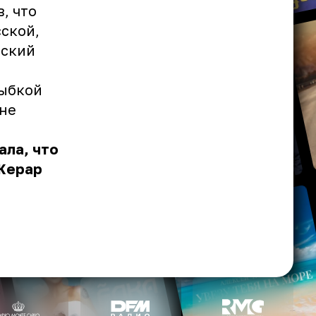
, что
сской,
йский
лыбкой
мне
ала, что
 Жерар