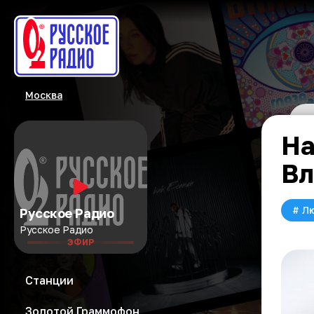
Москва
На
Вл
#
Л
Русское Радио
Русское Радио
ЭФИР
Станции
Золотой Граммофон