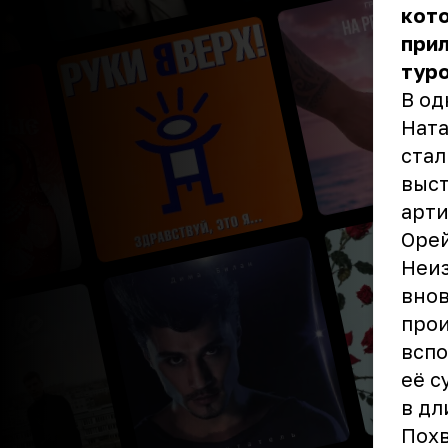
кото
прил
туро
В од
Ната
стал
выст
арти
Орей
Неиз
внов
прои
вспо
её с
в дл
Похв