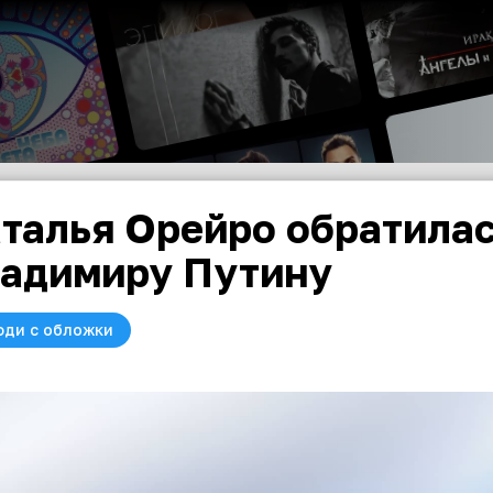
талья Орейро обратилас
адимиру Путину
юди с обложки