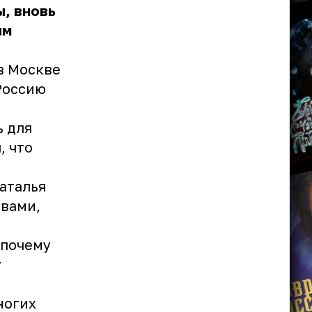
, вновь
ым
в Москве
 Россию
ь для
, что
аталья
овами,
 почему
у
ногих