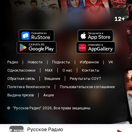
12+
Радио
Новости
Подкасты
Избранное
VK
Одноклассники
MAX
О нас
Контакты
Обратная связь
Вещание
Результаты СОУТ
Политика безопасности
Пользовательское соглашение
Выдача призов
Акции
©
"
Русское Радио
"
2026
.
Все права защищены
Русское Радио