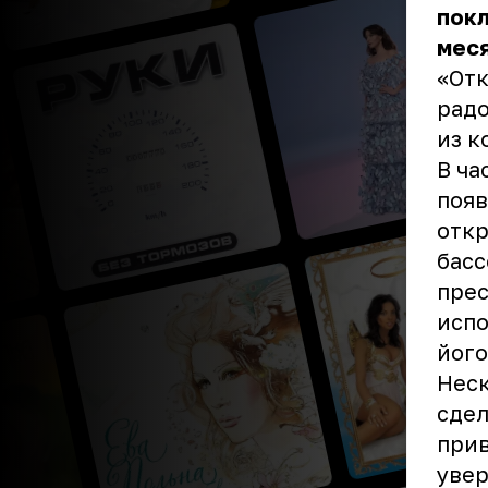
покл
меся
«Отк
радо
из к
В ча
появ
откр
басс
прес
испо
його
Неск
сдел
прив
увер