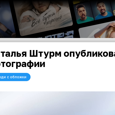
талья Штурм опубликов
тографии
юди с обложки