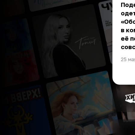
Поде
одет
«Обо
в ко
её п
совс
25 ма