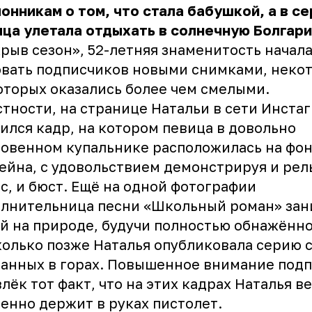
онникам о том, что стала бабушкой, а в с
ца улетала отдыхать в солнечную Болгари
рыв сезон», 52-летняя знаменитость начал
вать подписчиков новыми снимками, неко
оторых оказались
более чем смелыми
.
стности, на странице Натальи в сети Инста
ился кадр, на котором певица в довольно
овенном купальнике расположилась на фо
ейна, с удовольствием демонстрируя и ре
с, и бюст. Ещё на одной фотографии
лнительница песни «Школьный роман» зан
й на природе, будучи полностью обнажённ
олько позже Наталья опубликовала серию 
анных в горах. Повышенное внимание под
лёк тот факт, что на этих кадрах Наталья в
енно держит в руках пистолет.