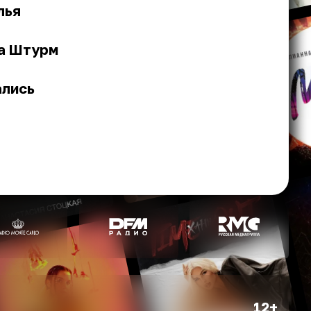
лья
ла Штурм
ались
12+