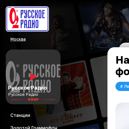
Москва
На
фо
#
Л
Русское Радио
Русское Радио
ЭФИР
Станции
Золотой Граммофон