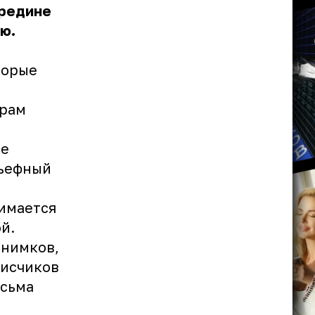
ередине
ю.
а
торые
грам
не
льефный
имается
ой.
снимков,
писчиков
есьма