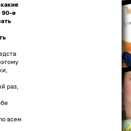
 какие
 90-е
вать
ть
редств
оэтому
ки,
й раз,
ебе
ло всем