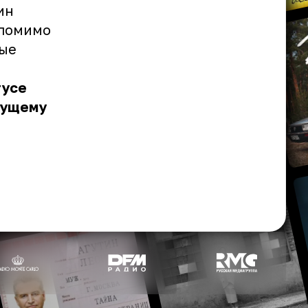
ин
 помимо
рые
тусе
дущему