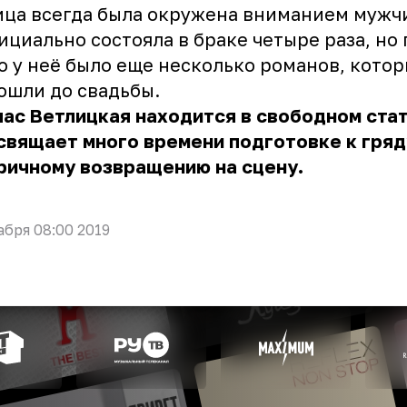
ца всегда была окружена вниманием мужч
ициально состояла в браке четыре раза, но
о у неё было еще несколько романов, кото
ошли до свадьбы.
ас Ветлицкая находится в свободном ста
свящает много времени подготовке к гря
ричному возвращению на сцену.
абря 08:00 2019