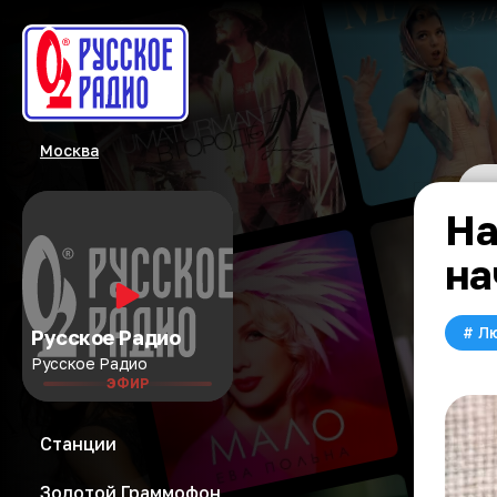
Москва
На
на
#
Л
Русское Радио
Русское Радио
ЭФИР
Станции
Золотой Граммофон