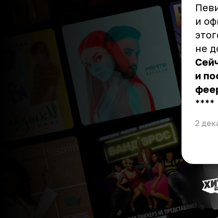
Певи
и оф
этог
не д
Сейч
и по
фее
** **
2 дек