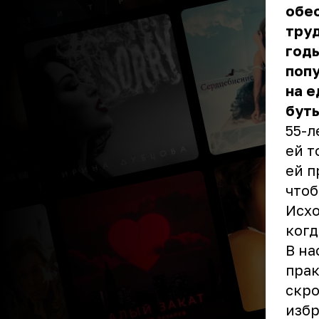
обес
труд
годы
попу
на е
буты
55-л
ей т
ей п
чтоб
Исхо
когд
В на
прак
скро
избр