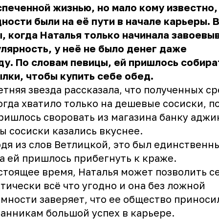
печенной жизнью, но мало кому известно,
ности были на её пути в начале карьеры. В
, когда Наталья только начинала завоевы
лярность, у неё не было денег даже
ду. По словам певицы, ей пришлось собира
лки, чтобы купить себе обед.
етняя звезда рассказала, что полученных с
огда хватило только на дешевые сосиски, п
ришлось своровать из магазина банку аджи
ы сосиски казались вкуснее.
дя из слов Ветлицкой, это был единственны
а ей пришлось прибегнуть к краже.
стоящее время, Наталья может позволить с
тически всё что угодно и она без ложной
мности заверяет, что ее общество приноси
анникам большой успех в карьере.