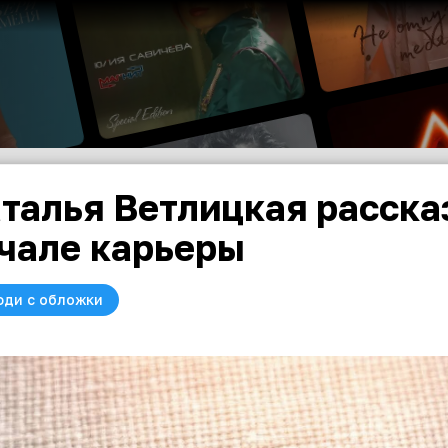
талья Ветлицкая расска
чале карьеры
юди с обложки