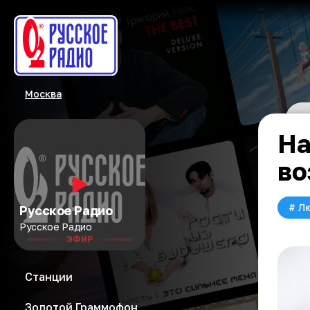
Москва
На
во
#
Л
Русское Радио
Русское Радио
ЭФИР
Станции
Золотой Граммофон