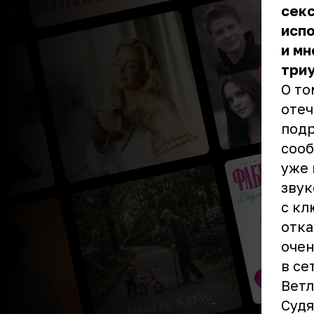
секс
испо
и мн
три
О то
отеч
подр
сооб
уже 
звук
с кл
отка
очен
в се
Ветл
Судя