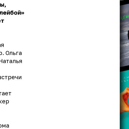
ы,
Плейбой»
ет
ая
. Ольга
Наталья
встречи
тает
кер
фма