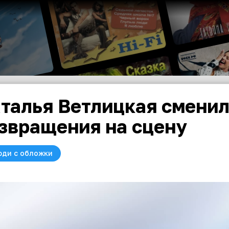
талья Ветлицкая смени
звращения на сцену
юди с обложки