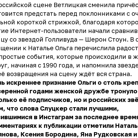
оссийской сцене Ветлицкая сменила причё
товится предстать перед поклонниками с о
ьной короткой стрижкой, благодаря котор
ие Интернет-пользователи начали сравнив
цу со звездой Голливуда — Шерон Стоун. В 
щении к Наталье Ольга перечислила радос
простые события, которые происходили в 
уг, начиная с 1990 года, и напомнила звезде
её возвращения на сцену ждёт вся страна.
ь искреннее признание Ольги о столь кре
веренной годами женской дружбе тронуло
олько её подписчиков, но и российских зв
м, что слова Слуцкер стали лучшими,
ившимися в Инстаграм за последнее врем
мментариях к публикации отметили Наталь
нова, Ксения Бородина, Яна Рудковская и