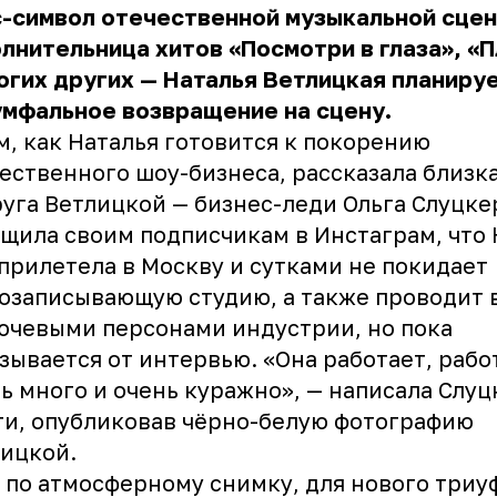
-символ отечественной музыкальной сцен
лнительница хитов «Посмотри в глаза», «
огих других — Наталья Ветлицкая планиру
умфальное возвращение на сцену.
м, как Наталья готовится к покорению
ественного шоу-бизнеса, рассказала близк
уга Ветлицкой — бизнес-леди Ольга Слуцкер
щила своим подписчикам в Инстаграм, что 
прилетела в Москву и сутками не покидает
озаписывающую студию, а также проводит 
ючевыми персонами индустрии, но пока
зывается от интервью. «Она работает, рабо
ь много и очень куражно», — написала Слуц
ти, опубликовав чёрно-белую фотографию
ицкой.
 по атмосферному снимку, для нового триу