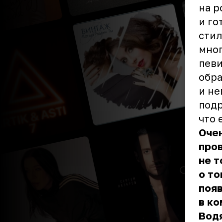
на р
и го
стил
мног
певи
обра
и не
подр
что 
Очен
про
не т
о то
появ
в ко
Водя