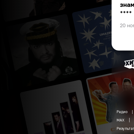
зна
** **
20 но
Радио
MAX
Результа