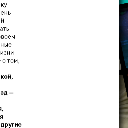
ску
чень
ой
ать
своём
тные
жизни
 о том,
пкой,
ёзд —
я,
я
 другие