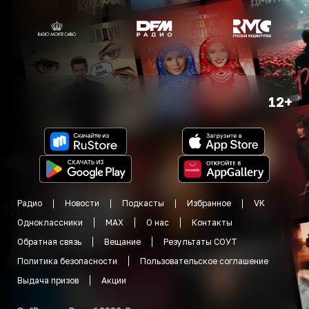
12+
Радио
Новости
Подкасты
Избранное
VK
Одноклассники
MAX
О нас
Контакты
Обратная связь
Вещание
Результаты СОУТ
Политика безопасности
Пользовательское соглашение
Выдача призов
Акции