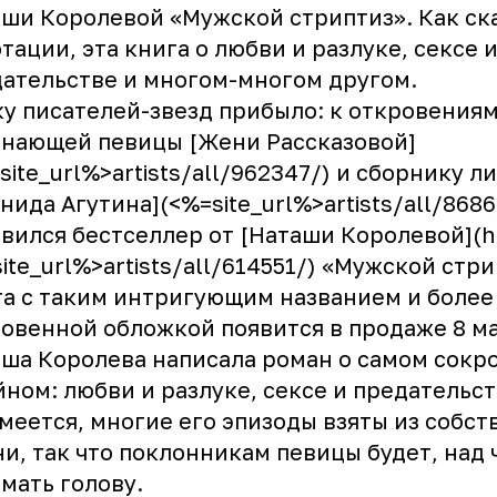
ши Королевой «Мужской стриптиз». Как ск
тации, эта книга о любви и разлуке, сексе 
ательстве и многом-многом другом.
у писателей-звезд прибыло: к откровения
нающей певицы [Жени Рассказовой]
site_url%>artists/all/962347/) и сборнику л
нида Агутина](<%=site_url%>artists/all/8686
вился бестселлер от [Наташи Королевой](ht
ite_url%>artists/all/614551/) «Мужской стри
а с таким интригующим названием и более
овенной обложкой появится в продаже 8 ма
ша Королева написала роман о самом сокр
йном: любви и разлуке, сексе и предательст
меется, многие его эпизоды взяты из собс
и, так что поклонникам певицы будет, над 
мать голову.