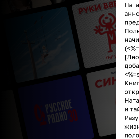
Ната
анно
пред
Полк
начи
(<%=
[Лео
доба
<%=s
Книг
откр
Ната
и та
Разу
жизн
поло