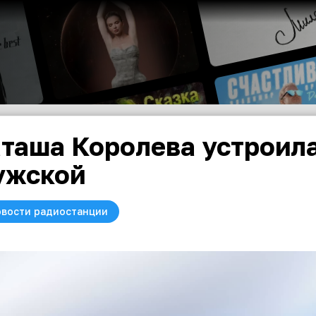
таша Королева устроила
ужской
вости радиостанции