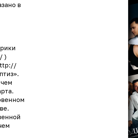
азано в
и
м
ирики
/ )
tp://
птиз».
 чем
рта.
овенном
ве.
твенной
чем