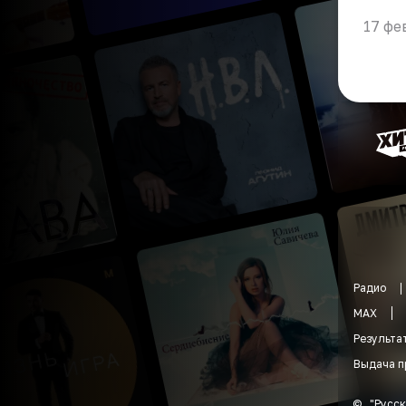
17 фе
Радио
MAX
Результа
Выдача п
©
"
Русск