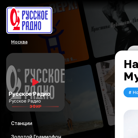
Москва
На
М
#
Но
Русское Радио
Русское Радио
ЭФИР
Станции
Золотой Граммофон