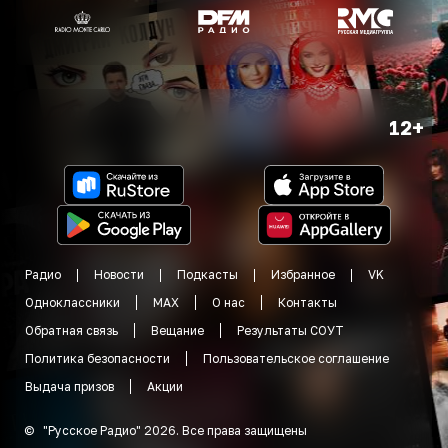
12+
Радио
Новости
Подкасты
Избранное
VK
Одноклассники
MAX
О нас
Контакты
Обратная связь
Вещание
Результаты СОУТ
Политика безопасности
Пользовательское соглашение
Выдача призов
Акции
©
"
Русское Радио
"
2026
.
Все права защищены