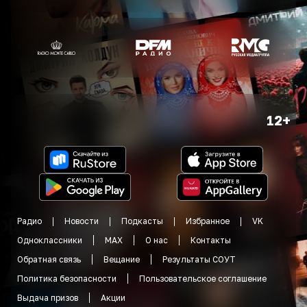
12+
Радио
Новости
Подкасты
Избранное
VK
Одноклассники
MAX
О нас
Контакты
Обратная связь
Вещание
Результаты СОУТ
Политика безопасности
Пользовательское соглашение
Выдача призов
Акции