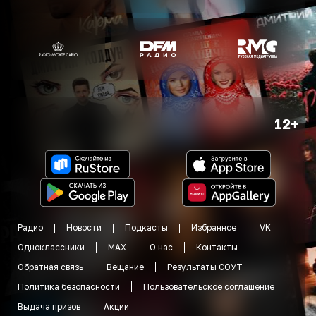
12+
Радио
Новости
Подкасты
Избранное
VK
Одноклассники
MAX
О нас
Контакты
Обратная связь
Вещание
Результаты СОУТ
Политика безопасности
Пользовательское соглашение
Выдача призов
Акции