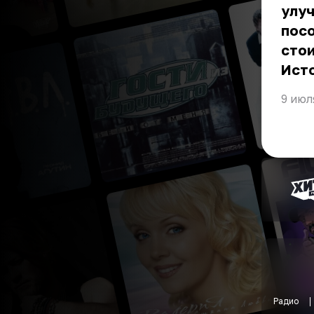
улуч
посо
стои
Ист
9 июл
Радио