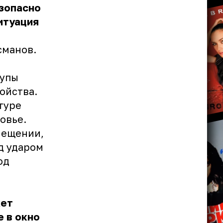
езопасно
итуация
сманов.
тупы
ойства.
туре
овье.
мещении,
д ударом
од
жет
е в окно