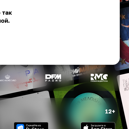
 так
ной.
12+