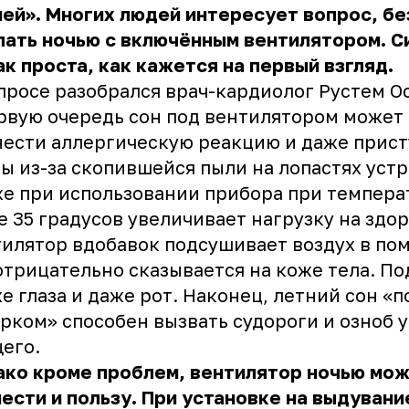
ей». Многих людей интересует вопрос, б
пать ночью с включённым вентилятором. С
ак проста, как кажется на первый взгляд.
просе разобрался врач-кардиолог Рустем О
рвую очередь сон под вентилятором может
ести аллергическую реакцию и даже прис
ы из-за скопившейся пыли на лопастях устр
е при использовании прибора при темпера
 35 градусов увеличивает нагрузку на здор
илятор вдобавок подсушивает воздух в по
отрицательно сказывается на коже тела. По
е глаза и даже рот. Наконец, летний сон «п
рком» способен вызвать судороги и озноб у
его.
ако кроме проблем, вентилятор ночью мо
ести и пользу. При установке на выдувани