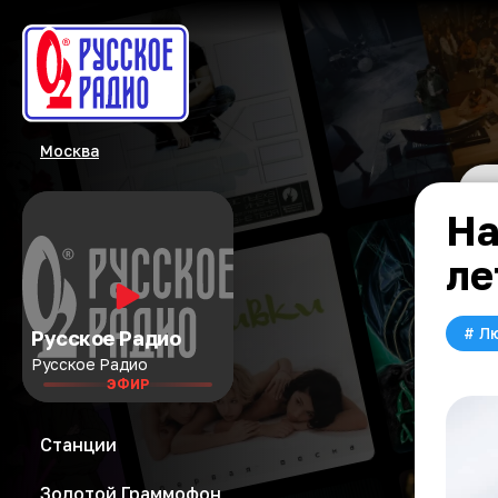
Москва
На
ле
#
Л
Русское Радио
Русское Радио
ЭФИР
Станции
Золотой Граммофон