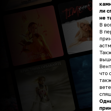
камн
ли с
не т
В во
В пе
прин
астм
Такж
выше
Вент
что 
такж
вете
спящ
Одн
прин