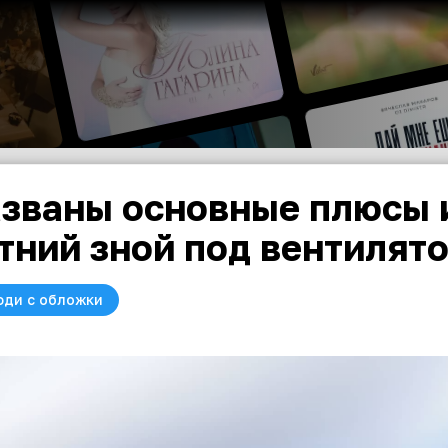
званы основные плюсы и
тний зной под вентилят
юди с обложки