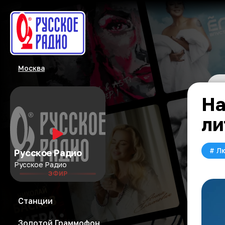
Москва
На
ли
#
Л
Русское Радио
Русское Радио
ЭФИР
Станции
Золотой Граммофон