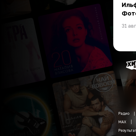
Ильф
Фот
31 ав
Радио
MAX
Результа