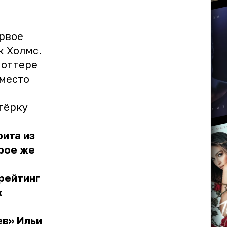
ервое
к Холмс.
Поттере
 место
тёрку
ита из
рое же
 рейтинг
х
ев» Ильи