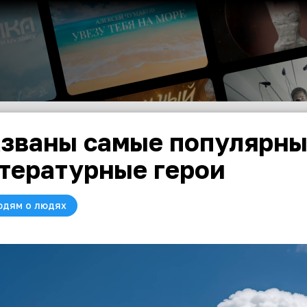
званы самые популярны
тературные герои
юдям о людях