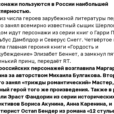
сонажи пользуются в России наибольшей
улярностью.
 из числа героев зарубежной литературы п
о занял всемирно известный сыщик Шерло
ом идут персонажи из серии книг о Гарри 
ьбус Дамблдор и Северус Снегг. Четвёртое
ла главная героиня книги «Гордость и
убеждение» Элизабет Беннет, а замкнул пя
енький принц, передаёт
RT
.
российских персонажей возглавила Маргар
на за авторством Михаила Булгакова. Вто
то занял «трижды романтический» Мастер,
ный герой того же произведения. Также в
ли Эраст Фандорин из серии исторически
ктивов Бориса Акунина, Анна Каренина, и
тюрист Остап Бендер из романа «12 стуль