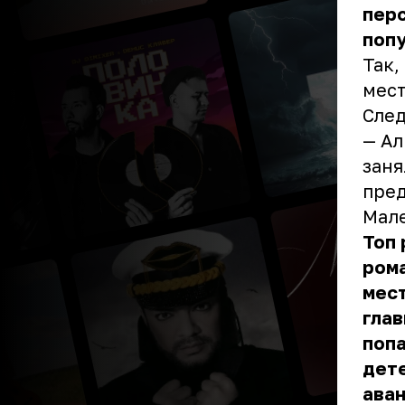
пер
поп
Так,
мест
След
— Ал
заня
пред
Мал
Топ 
рома
мес
глав
попа
дете
аван