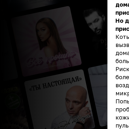
дома
прио
Но д
прис
Коты
вызв
дома
бол
Риск
боле
возд
мик
Попы
проб
кожи
пуль