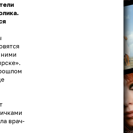
отели
олика.
ся
ы
овятся
 ними
ирске»
.
прошлом
де
т
тичками
ла врач-