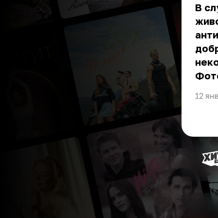
В сл
живо
анти
добр
неко
Фот
12 ян