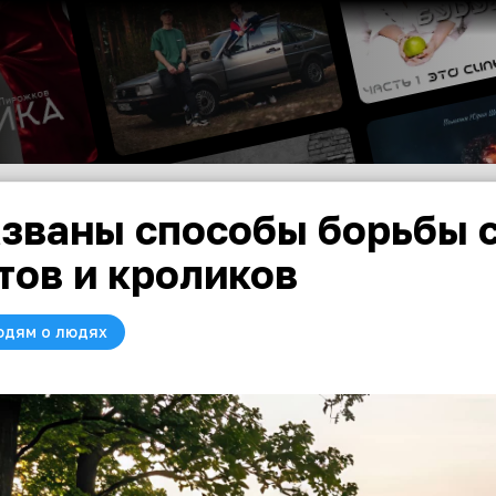
званы способы борьбы с
тов и кроликов
юдям о людях