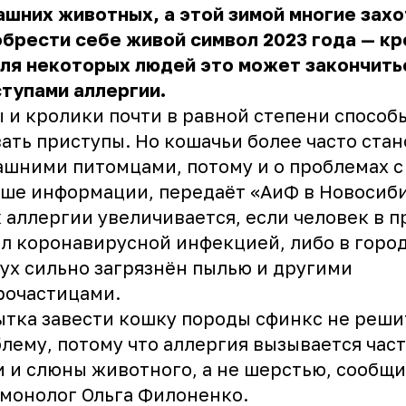
шних животных, а этой зимой многие зах
брести себе живой символ 2023 года — кр
ля некоторых людей это может закончить
тупами аллергии.
 и кролики почти в равной степени способ
ать приступы. Но кошачьи более часто стан
шними питомцами, потому и о проблемах с
ьше информации, передаёт
«АиФ в Новосиб
 аллергии увеличивается, если человек в 
л коронавирусной инфекцией, либо в горо
ух сильно загрязнён пылью и другими
рочастицами.
тка завести кошку породы сфинкс не реши
лему, потому что аллергия вызывается час
 и слюны животного, а не шерстью, сообщи
монолог Ольга Филоненко.