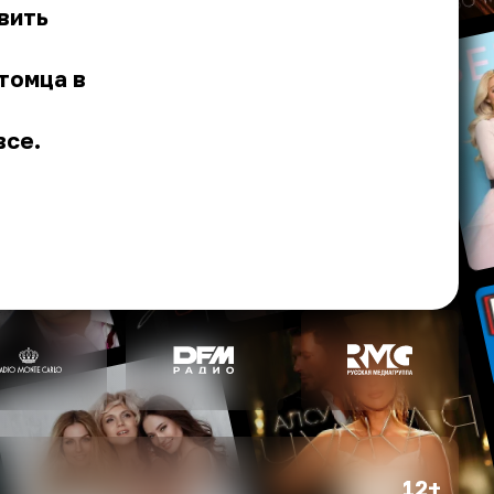
вить
томца в
все.
12+