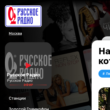
Москва
На
ко
#
Л
Русское Радио
Русское Радио
ЭФИР
Станции
Золотой Граммофон