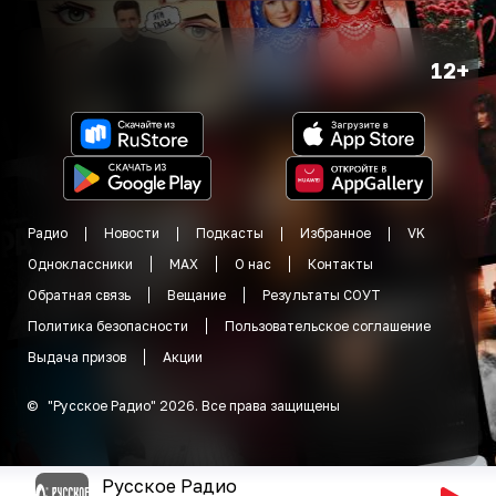
12+
Радио
Новости
Подкасты
Избранное
VK
Одноклассники
MAX
О нас
Контакты
Обратная связь
Вещание
Результаты СОУТ
Политика безопасности
Пользовательское соглашение
Выдача призов
Акции
©
"
Русское Радио
"
2026
.
Все права защищены
Русское Радио