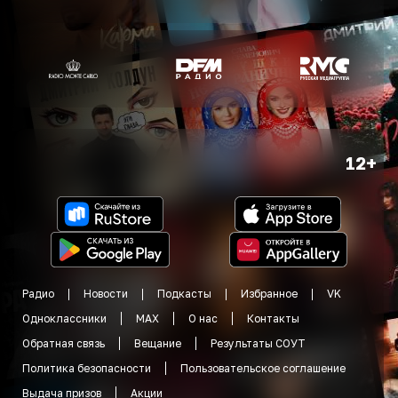
12+
Радио
Новости
Подкасты
Избранное
VK
Одноклассники
MAX
О нас
Контакты
Обратная связь
Вещание
Результаты СОУТ
Политика безопасности
Пользовательское соглашение
Выдача призов
Акции