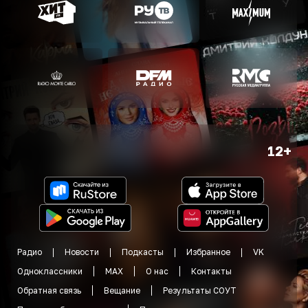
12+
Радио
Новости
Подкасты
Избранное
VK
Одноклассники
MAX
О нас
Контакты
Обратная связь
Вещание
Результаты СОУТ