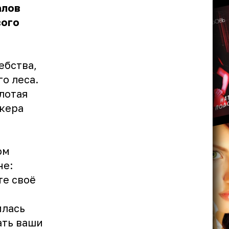
алов
вого
ебства,
о леса.
лотая
йкера
ом
не:
те своё
илась
ать ваши