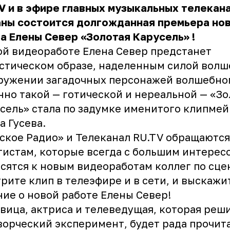
V и в эфире главных музыкальных телекан
аны состоится долгожданная премьера
но
а Елены Север «Золотая Карусель»
!
ой видеоработе Елена Север предстанет
стическом образе, наделенным силой волш
ружении загадочных персонажей волшебног
но такой — готической и нереальной — «Зо
сель» стала по задумке именитого клипме
а Гусева.
ское Радио» и Телеканал RU.TV обращаются
тистам, которые всегда с большим интерес
сятся к новым видеоработам коллег по сце
рите клип в телеэфире и в сети, и выскажи
ие о новой работе Елены Север!
евица, актриса и телеведущая, которая реш
ворческий эксперимент, будет рада прочит