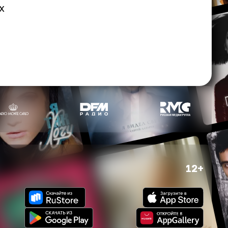
х
12+