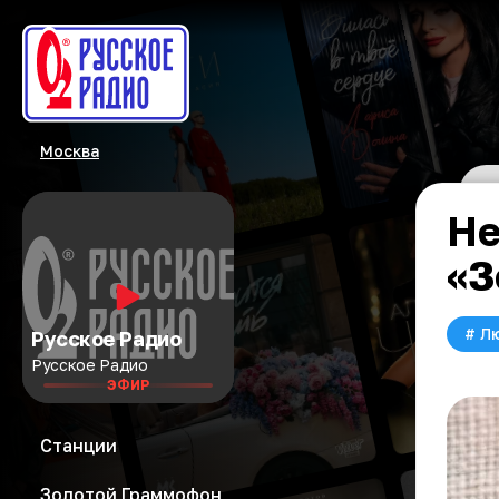
Москва
Не
«З
#
Л
Русское Радио
Русское Радио
ЭФИР
Станции
Золотой Граммофон