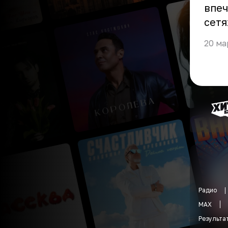
впеч
сетя
20 ма
Радио
MAX
Результа