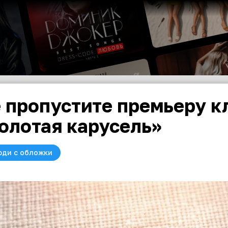
 пропустите премьеру к
олотая карусель»
юди с обложки