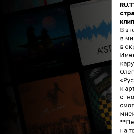
RU.T
стр
клип
В эт
в ми
в ок
Имен
кару
Олег
«Рус
к ар
отно
смот
мнен
** П
на т