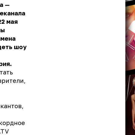
а —
леканала
22 мая
ды
имена
деть шоу
рия.
тать
зрители,
кантов,
екордное
.TV