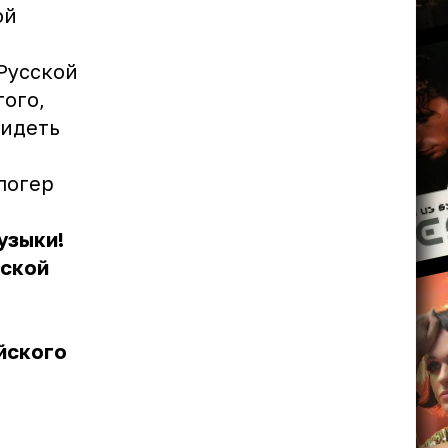
ой
Русской
ого,
видеть
логер
узыки!
сской
йского