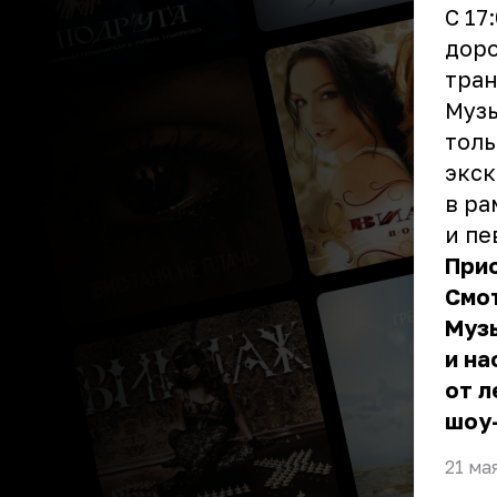
С 17
доро
тран
Музы
толь
экск
в ра
и пе
Прис
Смо
Муз
и н
от л
шоу
21 ма