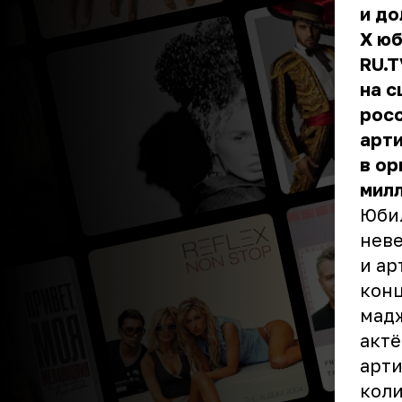
и до
X ю
RU.T
на с
росс
арти
в ор
милл
Юбил
неве
и ар
конц
мадж
актё
арти
коли