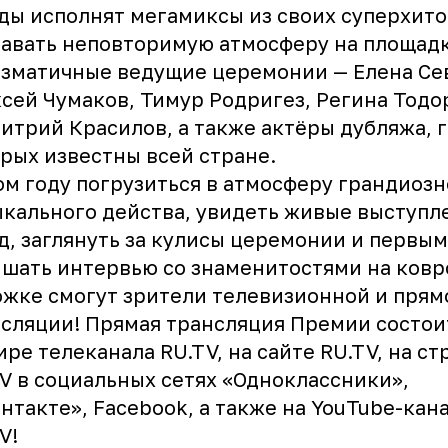
ды исполнят мегамиксы из своих суперхито
авать неповторимую атмосферу на площадк
зматичные ведущие церемонии — Елена Се
сей Чумаков, Тимур Родригез, Регина Тодо
итрий Красилов, а также актёры дубляжа, 
рых известны всей стране.
ом году погрузиться в атмосферу грандиозн
кального действа, увидеть живые выступл
д, заглянуть за кулисы церемонии и первы
шать интервью со знаменитостями на ковр
жке смогут зрители телевизионной и прям
сляции! Прямая трансляция Премии состои
ире телеканала RU.TV,
на сайте RU.TV
, на с
V в социальных сетях
«Одноклассники»
,
нтакте»
,
Facebook
, а также
на YouTube-кан
TV
!