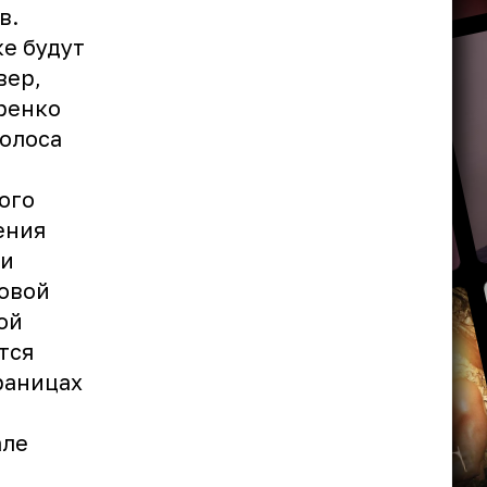
в.
е будут
вер,
ренко
голоса
ого
ения
ми
овой
ой
тся
траницах
але