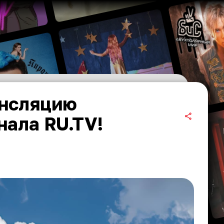
ансляцию
ала RU.TV!