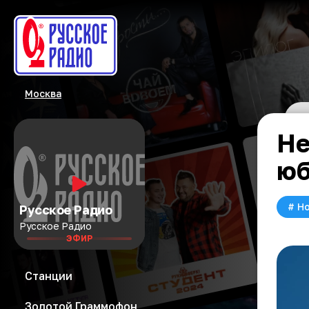
Москва
Не
юб
#
Но
Русское Радио
Русское Радио
ЭФИР
Станции
Золотой Граммофон