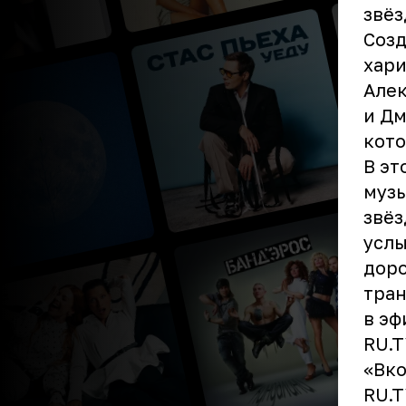
звёз
Созд
хари
Алек
и Дм
кото
В эт
музы
звёз
услы
доро
тран
в эф
RU.T
«Вко
RU.