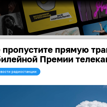
 пропустите прямую тр
илейной Премии телекан
вости радиостанции