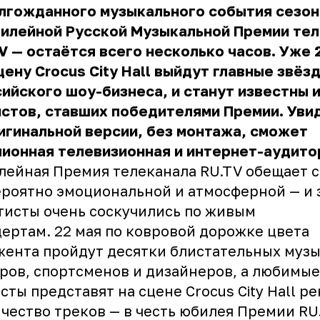
лгожданного музыкального события сезон
билейной Русской Музыкальной Премии те
V — остаётся всего несколько часов. Уже 
цену Crocus City Hall выйдут главные звёз
ийского шоу-бизнеса, и станут известны 
стов, ставших победителями Премии. Уви
игинальной версии, без монтажа, сможет
ионная телевизионная и интернет-аудито
ейная Премия телеканала RU.TV обещает с
роятно эмоциональной и атмосферной — и 
тисты очень соскучились по живым
ертам. 22 мая по ковровой дорожке цвета
ента пройдут десятки блистательных музы
ров, спортсменов и дизайнеров, а любимые
сты представят на сцене Crocus City Hall р
чество треков — в честь юбилея Премии RU