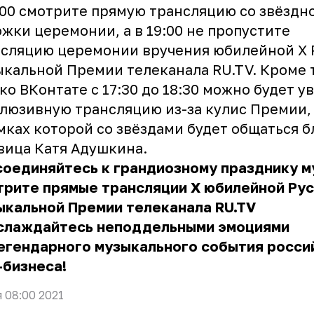
:00 смотрите прямую трансляцию со звёздн
жки церемонии, а в 19:00 не пропустите
сляцию церемонии вручения юбилейной X 
кальной Премии телеканала RU.TV. Кроме т
ко ВКонтате с 17:30 до 18:30 можно будет у
люзивную трансляцию из-за кулис Премии,
мках которой со звёздами будет общаться б
вица Катя Адушкина.
оединяйтесь к грандиозному празднику м
трите прямые трансляции X юбилейной Ру
ыкальной Премии телеканала RU.TV
аслаждайтесь неподдельными эмоциями
егендарного музыкального события росси
-бизнеса!
я 08:00 2021