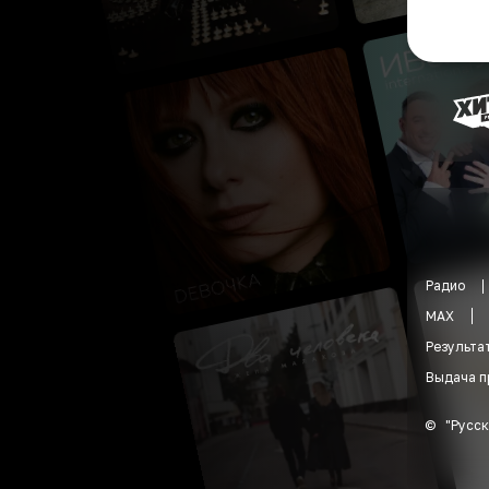
Радио
MAX
Результа
Выдача п
©
"
Русск