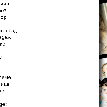
лина
ло?
тор
и звёзд
age».
же,
и
,
леме
ница
иво
ge»