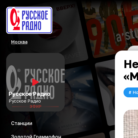
Москва
Не
«М
#
Но
Русское Радио
Русское Радио
ЭФИР
Станции
Золотой Граммофон