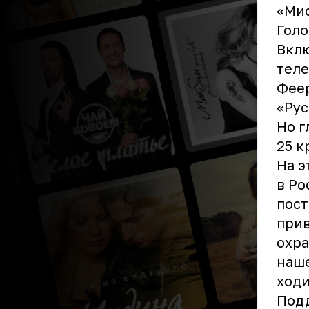
«Мис
Голо
Вкл
теле
Феер
«Рус
Но г
25 к
На э
в Ро
пост
при
охра
наше
ходи
Подд