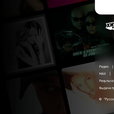
Радио
MAX
Результа
Выдача п
©
"
Русск