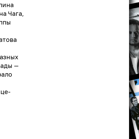
лина
а Чага,
уппы
атова
разных
рады —
рало
ице-