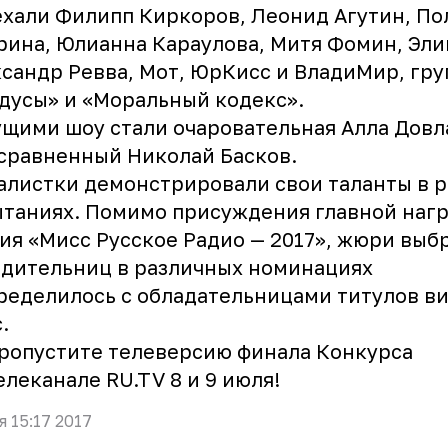
хали Филипп Киркоров, Леонид Агутин, По
рина, Юлианна Караулова, Митя Фомин, Элин
сандр Ревва, Мот, ЮрКисс и ВладиМир, гр
дусы» и «Моральный кодекс».
ущими шоу стали очаровательная
Алла Довл
сравненный Николай Басков.
листки демонстрировали свои таланты в 
таниях. Помимо присуждения главной наг
ия «Мисс Русское Радио — 2017», жюри выб
дительниц в различных номинациях
ределилось с обладательницами титулов в
.
ропустите телеверсию финала Конкурса
елеканале RU.TV 8 и 9 июля!
я 15:17 2017