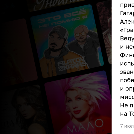
прие
Гага
Алек
«Гра
Вед
и не
Фина
испы
зван
побе
и оп
мисс
Не п
на Т
7 июл