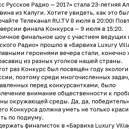
с Русское Радио — 2017» стала 23-летняя А
вина из Калуги. Хотите увидеть, как это бы
ючайте
Телеканал RU.TV
8 июля в 20:00! Пов
версии финала Конкурса — 9 июля в 15:20.
ичное финальное шоу с участием ведущих 
ского Радио» прошло в «Барвиха Luxury Vill
лавными героинями вечера стали, конечно 
расавиц из разных уголков нашей страны.
тот раз Конкурс был посвящён году экологи
ссии, поэтому среди многочисленных задач
авленных перед конкурсантками, было
влечение внимание общественности к проб
ны окружающей среды. Да, да, победитель
го Конкурса должна уметь не только крас
ть по подиуму.
ержать финалисток в «Барвиха Luxury Villa