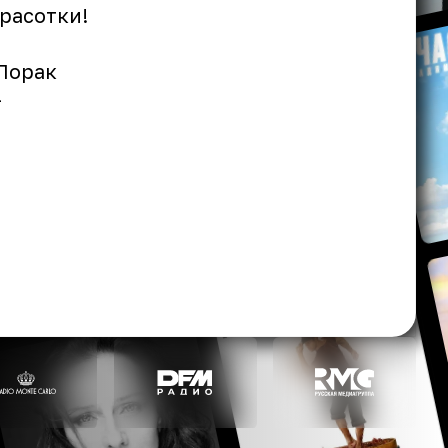
расотки!
 Лорак
-