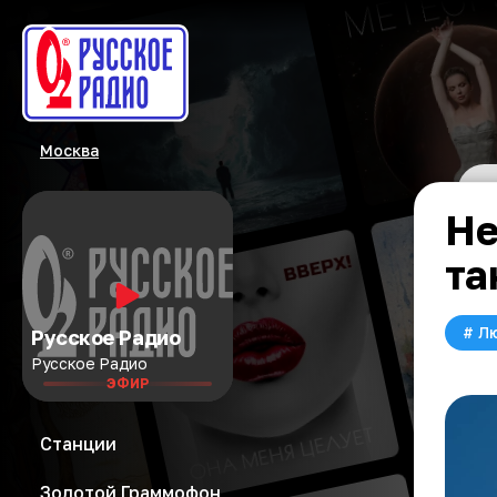
Москва
Не
та
#
Л
Русское Радио
Русское Радио
ЭФИР
Станции
Золотой Граммофон