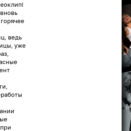
деоклип!
 вновь
 горячее
ц, ведь
ицы, уже
аз,
расные
мент
ти,
оработы
пании
ные
 при