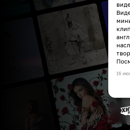
виде
Виде
мини
клип
англ
насл
твор
Пос
16 ию