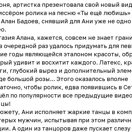
юня, артистка презентовала свой новый ви
ссёром ролика на песню «Ты ещё любишь»
 Алан Бадоев, снявший для Ани уже не одно
о.
азия Алана, кажется, совсем не знает грани
в очередной раз удалось придумать для пев
ие годы являющейся эталоном красоты, обр
рый удивит и восхитит каждого. Латекс, к
ги, глубокий вырез и дополнительный эле
де большой розы... Этого оказалось вполне
аточно, чтобы ролик, едва появившись в Се
ёл по популярности все предыдущие виде
ицы!
южету, Ани исполняет жаркие танцы в ком
ерых мужчин, испытывая при этом различ
ии. А один из танцоров даже пускает слезу