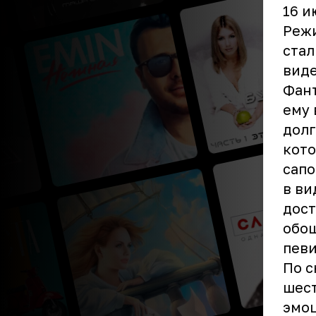
16 и
Режи
стал
виде
Фант
ему 
долг
кото
сапо
в ви
дост
обош
пев
По с
шест
эмоц