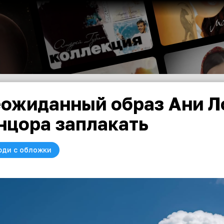
ожиданный образ Ани Л
нцора заплакать
юди с обложки