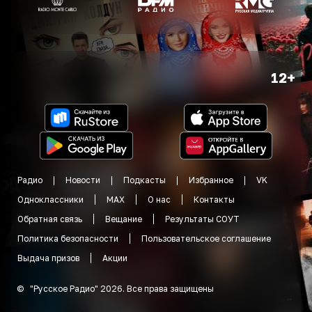
12+
Радио
Новости
Подкасты
Избранное
VK
Одноклассники
MAX
О нас
Контакты
Обратная связь
Вещание
Результаты СОУТ
Политика безопасности
Пользовательское соглашение
Выдача призов
Акции
©
"
Русское Радио
"
2026
.
Все права защищены