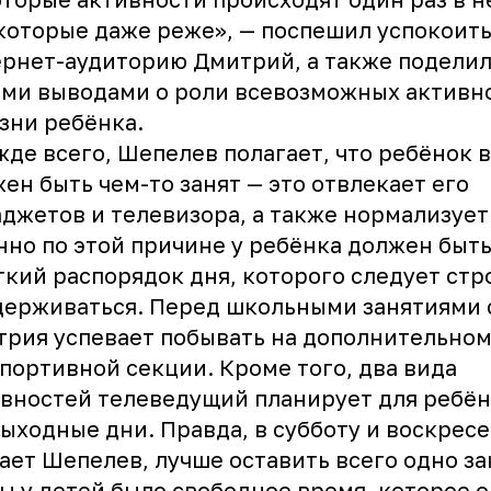
которые даже реже», — поспешил успокоит
ернет-аудиторию
Дмитрий
, а также подели
ми выводами о роли всевозможных активн
зни ребёнка.
де всего, Шепелев полагает, что ребёнок 
ен быть чем-то занят — это отвлекает его
аджетов и телевизора, а также нормализует
но по этой причине у ребёнка должен быт
ткий распорядок дня, которого следует стр
держиваться. Перед школьными занятиями 
рия успевает побывать на дополнительном
спортивной секции. Кроме того, два вида
вностей телеведущий планирует для ребён
выходные дни. Правда, в субботу и воскресе
ает Шепелев, лучше оставить всего одно за
ы у детей было свободное время, которое о