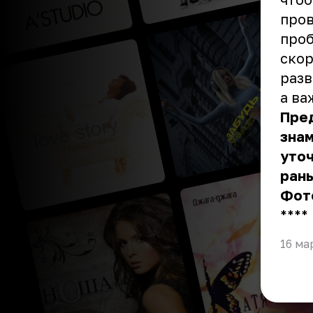
пров
проб
скор
разв
а ва
Пред
зна
уточ
рань
Фот
** **
16 ма