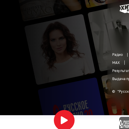
Радио
MAX
Результа
Выдача п
©
"
Русск