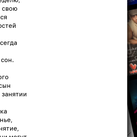
ь свою
лся
остей
всегда
 сон.
ь
ого
сын
 занятии
ка
нье,
нятие,
ни могут