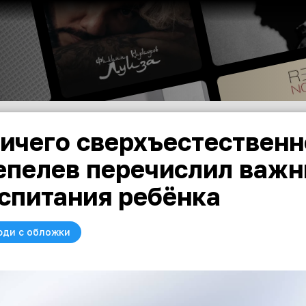
ичего сверхъестественн
пелев перечислил важн
спитания ребёнка
юди с обложки