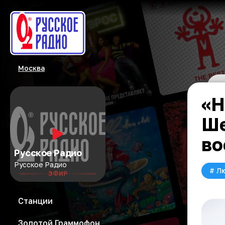
Москва
«Н
Ше
во
Русское Радио
Русское Радио
#
Л
ЭФИР
Станции
Золотой Граммофон