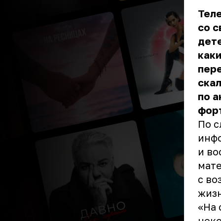
Тел
со с
дете
каки
пере
скал
по а
фор
По с
инфо
и во
мате
с во
жизн
«На 
неко