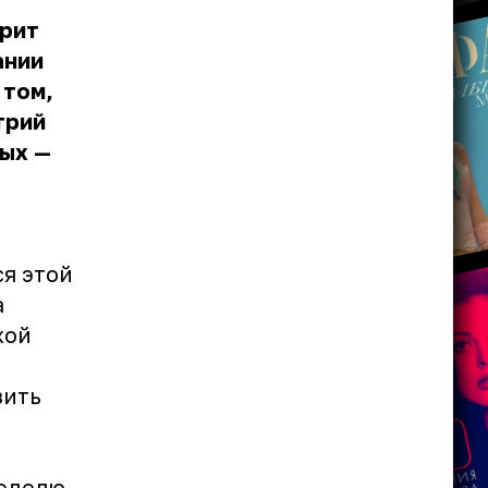
рит
ании
 том,
трий
рых —
ся этой
а
хой
зить
еделю,