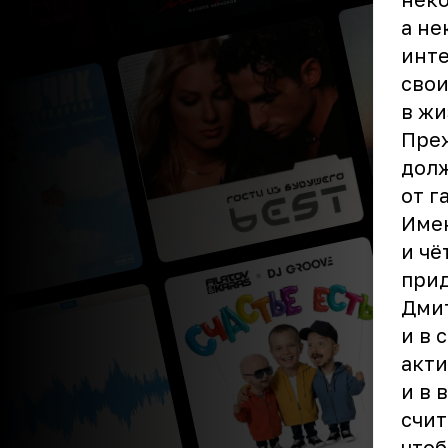
а не
инт
свои
в жи
Преж
долж
от г
Имен
и чё
при
Дмит
и в 
акти
и в 
счит
чтоб