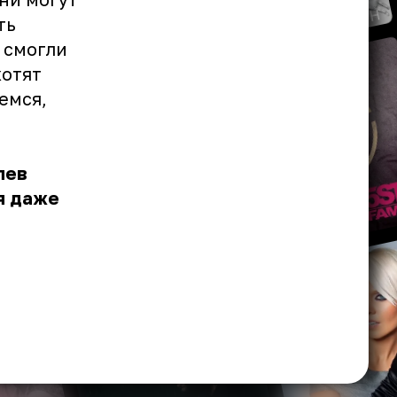
ть
 смогли
хотят
емся,
лев
я даже