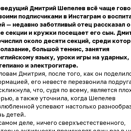
еведущий Дмитрий Шепелев всё чаще
гово
воими подписчиками в Инстаграм
о воспит
й — недавно заботливый отец рассказал о
е секции и кружки посещает его сын. Дми
числил около десяти секций, среди кото
олазание, большой теннис, занятия
нглийскому языку, уроки игры на ударных,
тепиано и электрогитаре.
ловам Дмитрия, после того, как он поделил
рмацией, его невесте перезвонила подруг
скликнула, что, судя по всему, является пло
рью, а также уточнила, когда Шепелев
злюбленной успевают настолько разнообра
ь детей.
самом деле, ничего сверхъестественного,
торые активности происходят один раз в н