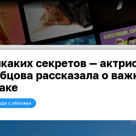
каких секретов — актри
бцова рассказала о важ
аке
юди с обложки