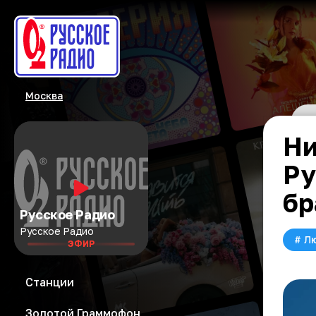
Москва
Ни
Ру
бр
Русское Радио
Русское Радио
#
Л
ЭФИР
Станции
Золотой Граммофон