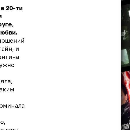
е 20-ти
м
руге,
любви.
тношений
тайн, и
ентина
нужно
яла,
каким
поминала
ю,
ю дату.