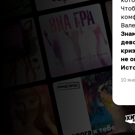
Чтоб
комф
Вале
Знам
дев
криз
не о
Ист
10 ян