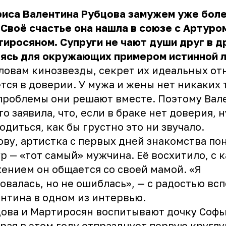
иса Валентина Рубцова замужем уже боле
 Своё счастье она нашла в союзе с Артуро
иросяном. Супруги не чают души друг в д
яясь для окружающих примером истинной 
ловам кинозвезды, секрет их идеальных о
тся в доверии. У мужа и жены нет никаких 
проблемы они решают вместе. Поэтому Вал
то заявила, что, если в браке нет доверия, 
одиться, как бы грустно это ни звучало.
ову, артистка с первых дней знакомства пон
р — «тот самый» мужчина. Её восхитило, с 
ением он общается со своей мамой. «Я
овалась, но не ошиблась», — с радостью вс
нтина в одном из интервью.
ова и Мартиросян воспитывают дочку Софь
рая в этом году отпразднует первую круглу