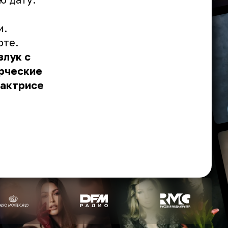
и.
оте.
злук с
орческие
 актрисе