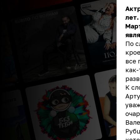
Актр
лет.
Март
явл
По с
крое
все 
как-
разв
К сл
Арту
уваж
очар
Вале
Рубц
кото