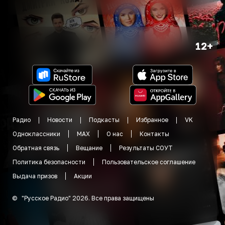
12+
Радио
Новости
Подкасты
Избранное
VK
Одноклассники
MAX
О нас
Контакты
Обратная связь
Вещание
Результаты СОУТ
Политика безопасности
Пользовательское соглашение
Выдача призов
Акции
©
"
Русское Радио
"
2026
.
Все права защищены