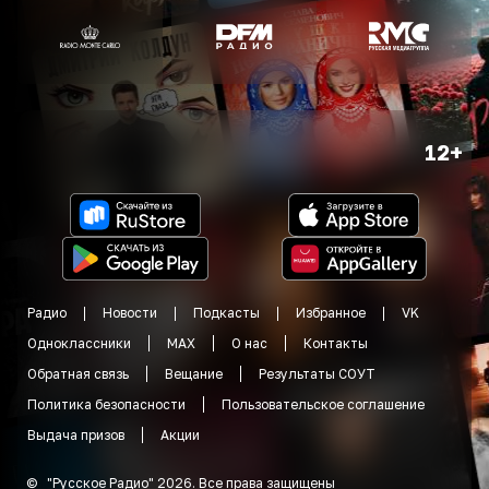
12+
Радио
Новости
Подкасты
Избранное
VK
Одноклассники
MAX
О нас
Контакты
Обратная связь
Вещание
Результаты СОУТ
Политика безопасности
Пользовательское соглашение
Выдача призов
Акции
©
"
Русское Радио
"
2026
.
Все права защищены