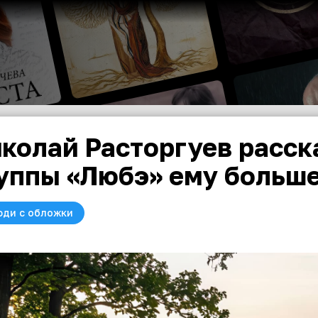
колай Расторгуев расск
уппы «Любэ» ему больше
юди с обложки