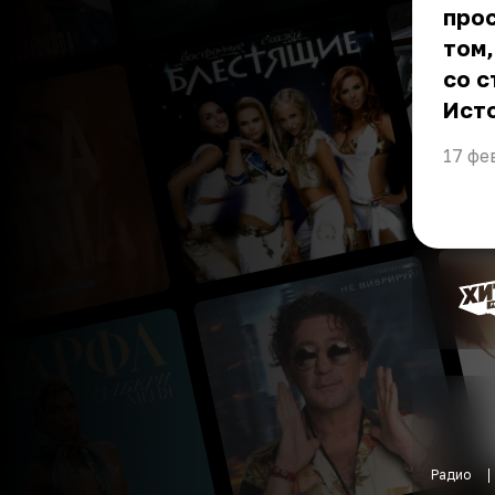
прос
том,
со 
Ист
17 фе
Радио