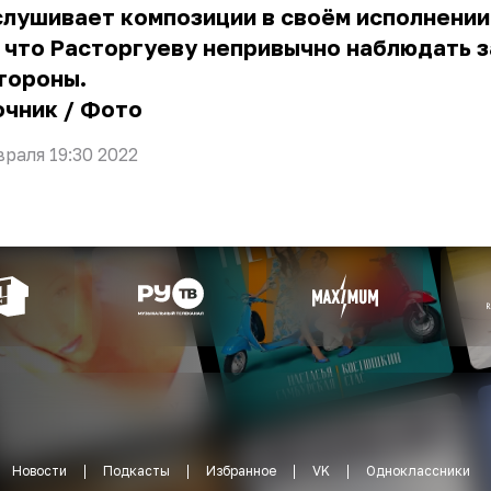
лушивает композиции в своём исполнении
 что Расторгуеву непривычно наблюдать з
стороны.
очник
/
Фото
враля 19:30 2022
Новости
Подкасты
Избранное
VK
Одноклассники