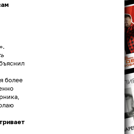
сам
р
».
сь
бъяснил
я более
енно
рника,
колаю
атривает