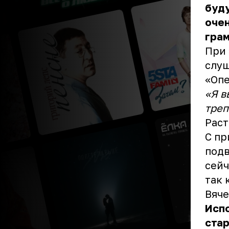
буду
очен
грам
При 
слу
«Опе
«Я в
треп
Раст
С пр
подв
сейч
так 
Вяче
Испо
стар