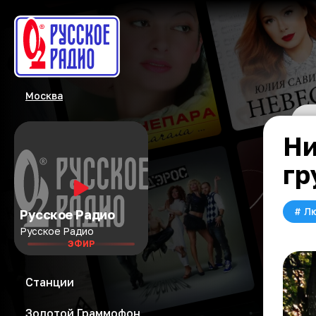
Москва
Ни
гр
#
Л
Русское Радио
Русское Радио
ЭФИР
Станции
Золотой Граммофон