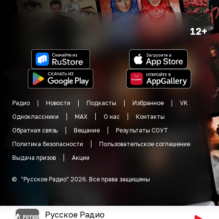
12+
Радио
Новости
Подкасты
Избранное
VK
Одноклассники
MAX
О нас
Контакты
Обратная связь
Вещание
Результаты СОУТ
Политика безопасности
Пользовательское соглашение
Выдача призов
Акции
©
"
Русское Радио
"
2026
.
Все права защищены
Русское Радио