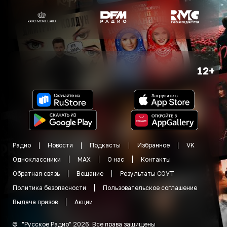
12+
Радио
Новости
Подкасты
Избранное
VK
Одноклассники
MAX
О нас
Контакты
Обратная связь
Вещание
Результаты СОУТ
Политика безопасности
Пользовательское соглашение
Выдача призов
Акции
©
"
Русское Радио
"
2026
.
Все права защищены