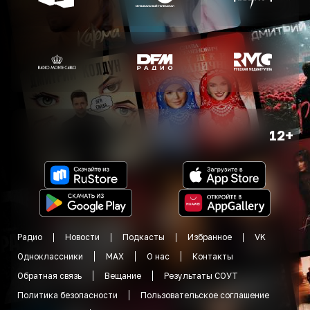
12+
Радио
Новости
Подкасты
Избранное
VK
Одноклассники
MAX
О нас
Контакты
Обратная связь
Вещание
Результаты СОУТ
Политика безопасности
Пользовательское соглашение