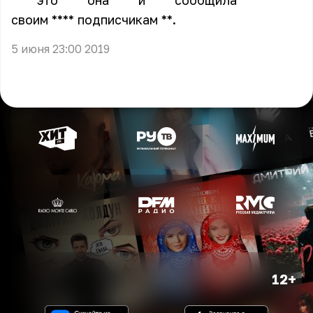
**** это **** она **** и **** сообщила ****
своим **** подписчикам **
.
5 июня 23:00 2019
12+