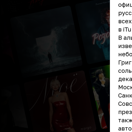
офиц
русс
всех
в
iT
В ал
изве
небо
Григ
соль
дека
Моск
Санк
Совс
през
такж
авто