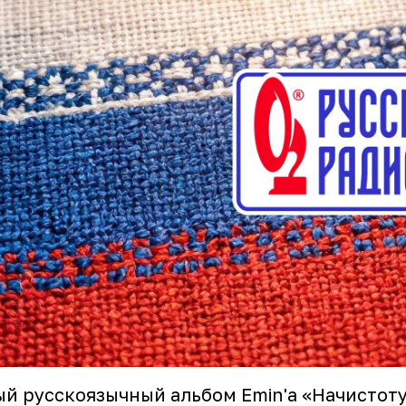
й русскоязычный альбом Emin'a «Начистот