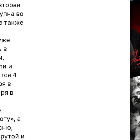
вторая
упна во
а также
уже
 в
м,
ли и
тся 4
ря в
ря в
я
ту», а
сню,
Крутой и