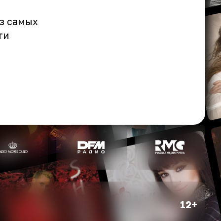
з самых
ти
12+