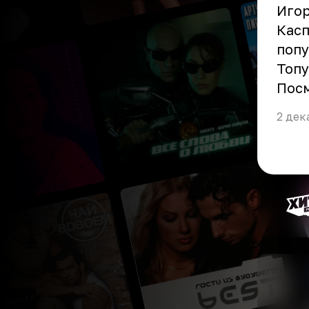
Игор
Касп
попу
Топу
Пос
2 дек