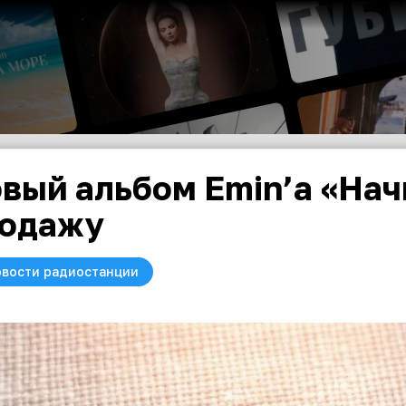
вый альбом Emin’a «Нач
одажу
вости радиостанции