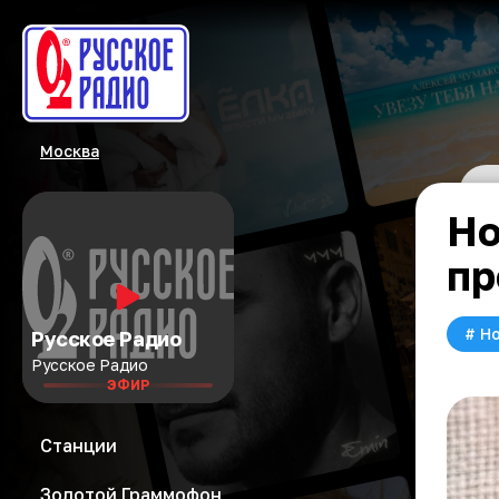
Москва
Но
пр
#
Но
Русское Радио
Русское Радио
ЭФИР
Станции
Золотой Граммофон