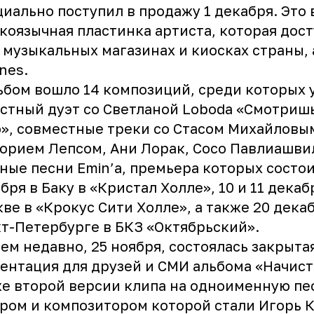
иально поступил в продажу 1 декабря. Это 
коязычная пластинка артиста, которая дост
 музыкальных магазинах и киосках страны, 
unes
.
ьбом вошло 14 композиций, среди которых 
стный дуэт со Светланой Loboda «Смотришь
», совместные треки со Стасом Михайловы
орием Лепсом, Ани Лорак, Сосо Павлиашви
ные песни Emin’а, премьера которых состои
бря в Баку в «Кристал Холле», 10 и 11 декаб
ве в «Крокус Сити Холле», а также 20 декаб
т-Петербурге в БКЗ «Октябрьский».
ем недавно, 25 ноября, состоялась закрыта
ентация для друзей и СМИ альбома «Начисто
е второй версии клипа на одноименную пе
ром и композитором которой стали Игорь 