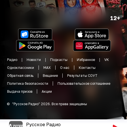
12+
Радио
Новости
Подкасты
Избранное
VK
Одноклассники
MAX
О нас
Контакты
Обратная связь
Вещание
Результаты СОУТ
Политика безопасности
Пользовательское соглашение
Выдача призов
Акции
©
"
Русское Радио
"
2026
.
Все права защищены
Русское Радио