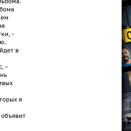
льбома.
ьбома
нем
не
ки, -
ю.
йдет в
, -
ень
ивых
торых я
 объявит