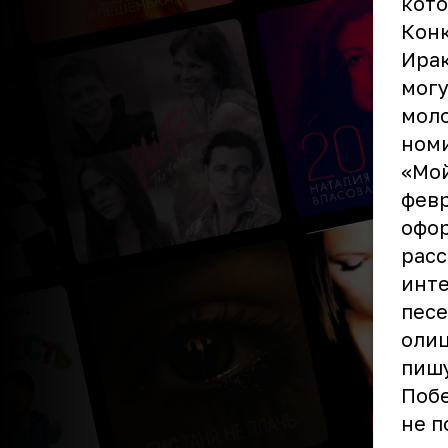
кото
Конк
Ирак
могу
моло
номи
«Мой
февр
офор
рас
инте
песе
олиц
пишу
Побе
не п