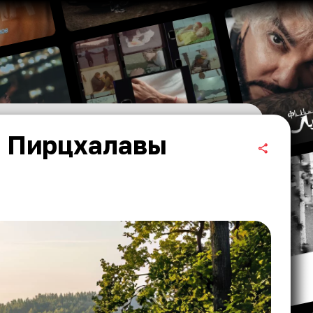
я Пирцхалавы