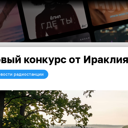
вый конкурс от Иракли
вости радиостанции