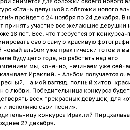
рой снимется для обложки своего нового а
урс «Стань девушкой с обложки нового ал
ли!» пройдет с 24 ноября по 24 декабря. В 
т принять участие все желающие девушки 
же 18 лет. Все, что требуется от конкурсант
нировать свою самую красивую фотографи
 новый альбом уже практически готов и вы
але будущего года, но работать над его
млением мы, конечно, начинаем уже сейчас
сказывает
Ираклий
. – Альбом получается оч
ресный, на мой взгляд, полный хитов, крас
н о любви. Победительница конкурса будет
етворять всех прекрасных девушек, для ко
 и исполняю свои песни».
дительницу конкурса Ираклий Пирцхалава
озднее 27 декабря.