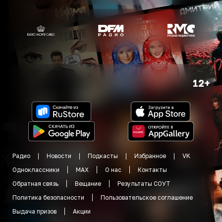
12+
Радио
Новости
Подкасты
Избранное
VK
Одноклассники
MAX
О нас
Контакты
Обратная связь
Вещание
Результаты СОУТ
Политика безопасности
Пользовательское соглашение
Выдача призов
Акции