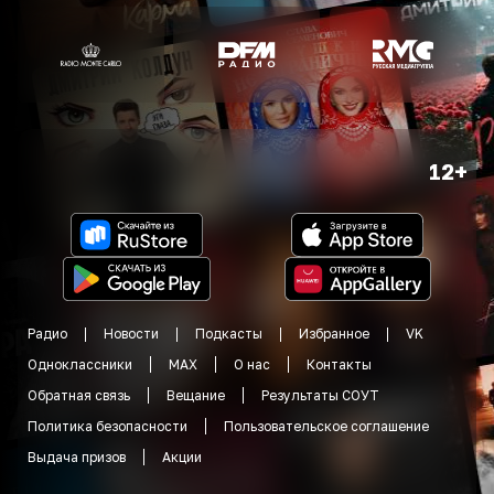
12+
Радио
Новости
Подкасты
Избранное
VK
Одноклассники
MAX
О нас
Контакты
Обратная связь
Вещание
Результаты СОУТ
Политика безопасности
Пользовательское соглашение
Выдача призов
Акции