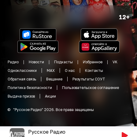
12+
Радио
Новости
Подкасты
Избранное
VK
Одноклассники
MAX
О нас
Контакты
Обратная связь
Вещание
Результаты СОУТ
Политика безопасности
Пользовательское соглашение
Выдача призов
Акции
©
"
Русское Радио
"
2026
.
Все права защищены
Русское Радио