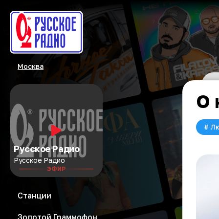
Москва
О 
#
Л
Русское Радио
Русское Радио
ЭФИР
Станции
Золотой Граммофон