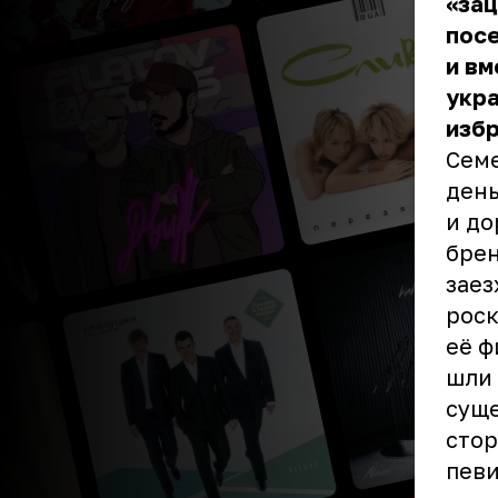
«зац
пос
и вм
укра
избр
Семе
день
и до
брен
заез
роск
её ф
шли 
суще
стор
певи