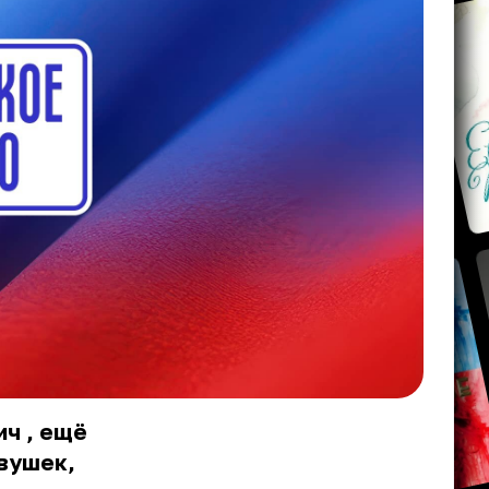
ич
, ещё
евушек,