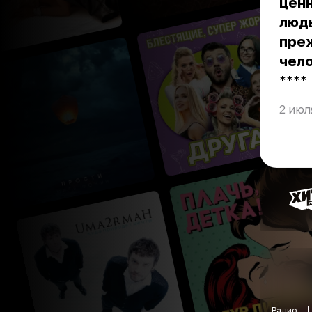
ценн
людь
пре
чело
** **
2 июл
Радио