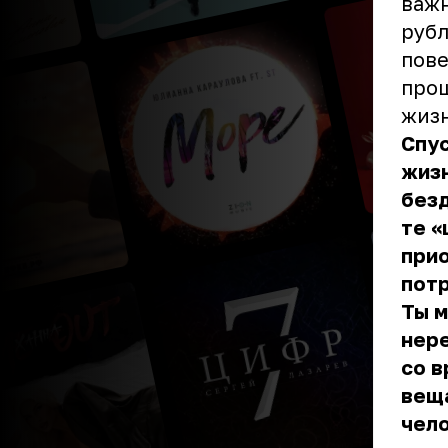
важн
рубл
пове
прош
жиз
Спус
жиз
безд
те «
прио
потр
Ты м
нере
со в
веща
чело