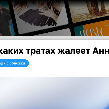
каких тратах жалеет Ан
юди с обложки