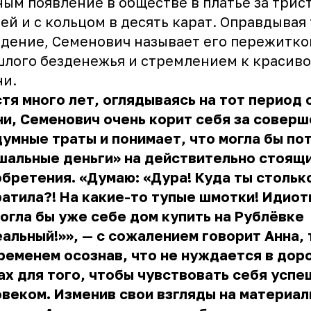
ым появление в обществе в платье за трис
ей и с кольцом в десять карат. Оправдывая
дение, Семенович называет его пережитк
лого безденежья и стремлением к красив
ни.
тя много лет, оглядываясь на тот период 
ни,
Семенович
очень корит себя за совер
умные траты и понимает, что могла бы по
шальные деньги» на действительно стоящ
бретения. «Думаю: «Дура! Куда ты стольк
атила?! На какие-то тупые шмотки! Идиот
огла бы уже себе дом купить на Рублёвке
альный!»», — с сожалением говорит Анна,
ременем осознав, что не нуждается в дор
х для того, чтобы чувствовать себя усп
веком. Изменив свои взгляды на материа