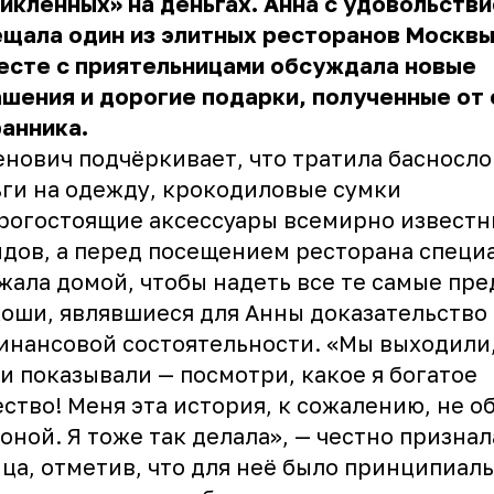
икленных» на деньгах. Анна с удовольств
ещала один из элитных ресторанов Москв
есте с приятельницами обсуждала новые
шения и дорогие подарки, полученные от 
анника.
нович подчёркивает, что тратила басносл
ги на одежду, крокодиловые сумки
рогостоящие аксессуары всемирно известн
дов, а перед посещением ресторана специ
жала домой, чтобы надеть все те самые пр
оши, являвшиеся для Анны доказательство
инансовой состоятельности. «Мы выходили
и показывали — посмотри, какое я богатое
ство! Меня эта история, к сожалению, не о
оной. Я тоже так делала», — честно признал
ца, отметив, что для неё было принципиал