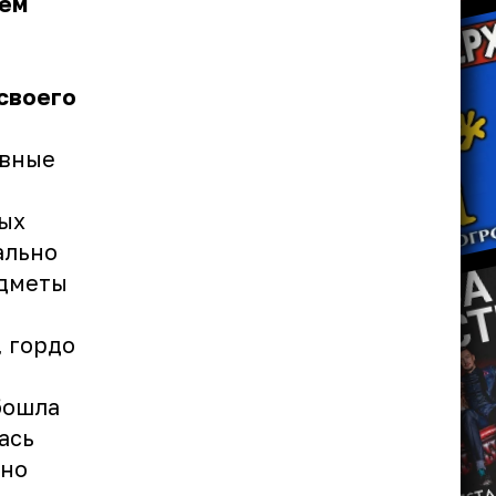
ием
ы
своего
овные
ых
ально
едметы
, гордо
бошла
ась
ьно