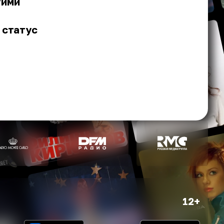
гими
 статус
12+