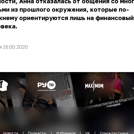
ости, Анна отказалась от общения со мно
ми из прошлого окружения, которые по-
жнему ориентируются лишь на финансовый
века.
я 16:00 2020
Новости
Подкасты
Избранное
VK
Одноклассники