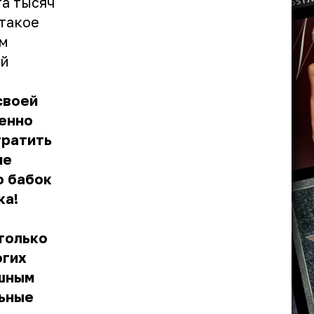
та тысяч
 такое
ом
ой
своей
шенно
тратить
ие
о бабок
ка!
 только
огих
ешным
льные