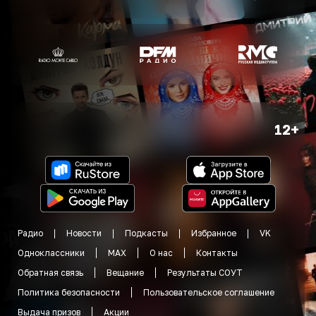
12+
Радио
Новости
Подкасты
Избранное
VK
Одноклассники
MAX
О нас
Контакты
Обратная связь
Вещание
Результаты СОУТ
Политика безопасности
Пользовательское соглашение
Выдача призов
Акции