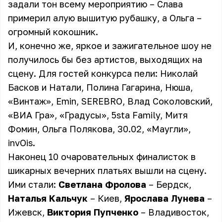
задали тон всему мероприятию – Слава
примерил алую вышитую рубашку, а Ольга –
огромный кокошник.
И, конечно же, яркое и зажигательное шоу не
получилось бы без артистов, выходящих на
сцену. Для гостей конкурса пели: Николай
Басков и Натали, Полина Гагарина, Нюша,
«Винтаж», Emin, SEREBRO, Влад Соколовский,
«ВИА Гра», «Градусы», 5sta Family, Митя
Фомин, Ольга Полякова, 30.02, «Маугли»,
invOis.
Наконец 10 очаровательных финалисток в
шикарных вечерних платьях вышли на сцену.
Ими стали:
Светлана Фролова
– Бердск,
Наталья Кальчук
– Киев,
Ярослава Лунева
–
Ижевск,
Виктория Пупченко
– Владивосток,