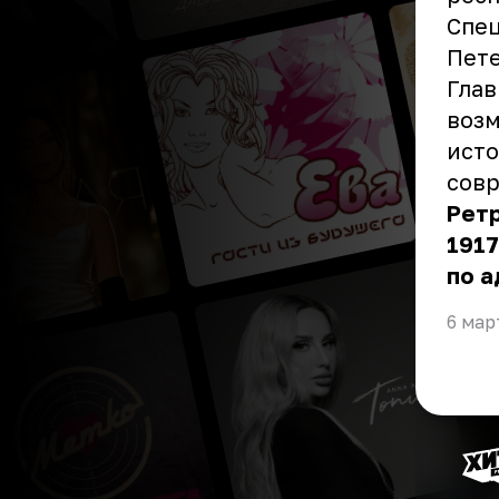
Спец
Пете
Глав
возм
исто
совр
Рет
1917
по а
6 мар