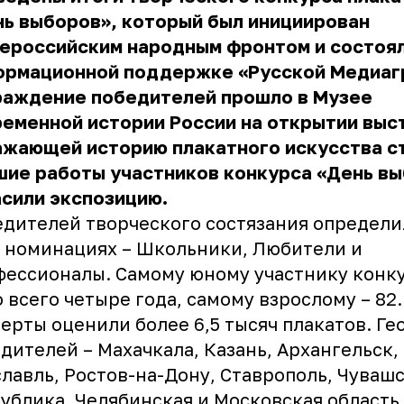
ь выборов», который был инициирован
ероссийским народным фронтом и состоял
ормационной поддержке «Русской Медиаг
раждение победителей прошло в Музее
еменной истории России на открытии выс
ажающей историю плакатного искусства с
шие работы участников конкурса «День в
сили экспозицию.
дителей творческого состязания определи
 номинациях – Школьники, Любители и
ессионалы. Самому юному участнику конк
 всего четыре года, самому взрослому – 82.
ерты оценили более 6,5 тысяч плакатов. Ге
дителей – Махачкала, Казань, Архангельск,
лавль, Ростов-на-Дону, Ставрополь, Чуваш
ублика, Челябинская и Московская область