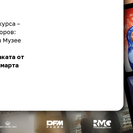
курса –
оров:
в Музее
ката от
 марта