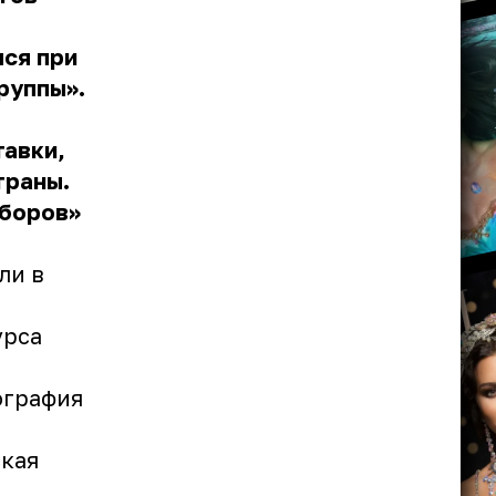
ся при
руппы».
тавки,
траны.
ыборов»
ли в
урса
ография
ская
.