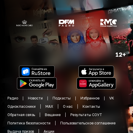
12+
Радио
Новости
Подкасты
Избранное
VK
Одноклассники
MAX
О нас
Контакты
Обратная связь
Вещание
Результаты СОУТ
Политика безопасности
Пользовательское соглашение
Выдача призов
Акции