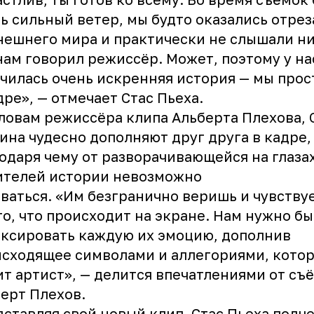
ь сильный ветер, мы будто оказались отре
нешнего мира и практически не слышали ни
нам говорил режиссёр. Может, поэтому у на
чилась очень искренняя история — мы прос
дре», — отмечает Стас Пьеха.
ловам режиссёра клипа Альберта Плехова, 
ина чудесно дополняют друг друга в кадре,
одаря чему от разворачивающейся на глаза
ителей истории невозможно
ваться. «Им безгранично веришь и чувству
то, что происходит на экране. Нам нужно б
ксировать каждую их эмоцию, дополнив
сходящее символами и аллегориями, котор
т артист», — делится впечатлениями от съ
ерт Плехов.
ставляя свой новый клип, Стас Пьеха подч