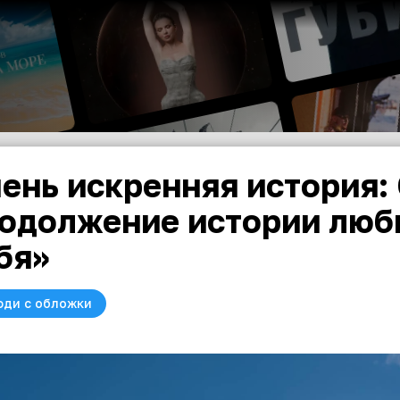
ень искренняя история:
одолжение истории любв
бя»
юди с обложки