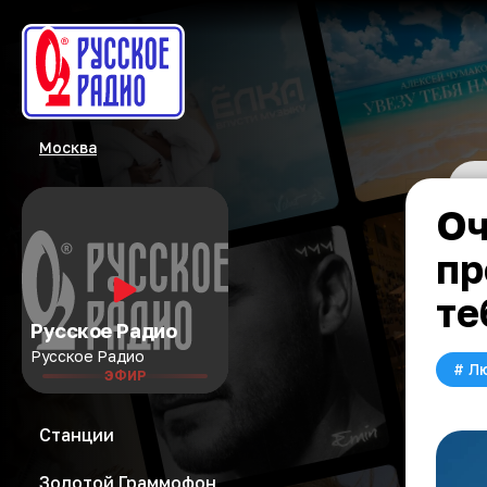
Москва
Оч
пр
те
Русское Радио
Русское Радио
#
Л
ЭФИР
Станции
Золотой Граммофон