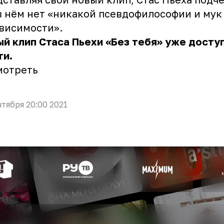
в нём нет «никакой псевдофилософии и мук
висимости».
й клип Стаса Пьехи «Без тебя» уже досту
ти.
мотреть
нтября 20:00 2021