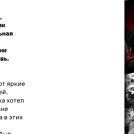
,
ли
ьная
ни
вь.
ют яркие
ей.
ха хотел
ане
а в этих
 был