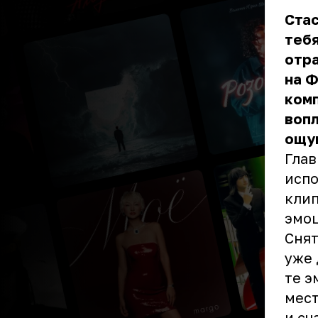
Стас
тебя
отра
на Ф
комп
вопл
ощущ
Глав
испо
клип
эмоц
Снят
уже 
те э
мест
и сч