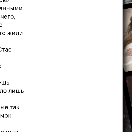
занными
чего,
с
то жили
Стас
х
ешь
ыло лишь
ые так
ёмок
еркнул,