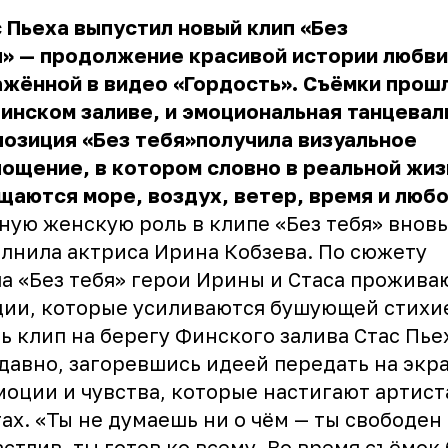
 Пьеха выпустил новый клип «Без
» — продолжение красивой истории любви
жённой в видео «Гордость». Съёмки прош
инском заливе, и эмоциональная танцевал
озиция «Без тебя»получила визуальное
ощение, в котором словно в реальной жиз
аются море, воздух, ветер, время и любо
ную женскую роль в клипе «Без тебя» вновь
лнила актриса Ирина Кобзева. По сюжету
а «Без тебя» герои Ирины и Стаса прожива
ии, которые усиливаются бушующей стихи
ь клип на берегу Финского залива Стас Пье
давно, загоревшись идеей передать на экр
моции и чувства, которые настигают артист
ах. «Ты не думаешь ни о чём — ты свободен
астлив, ты готов ко всему. Во время съёмок