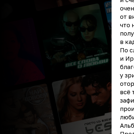
очен
от в
что 
полу
в ка
По с
и Ир
благ
у зр
отор
всё 
зафи
прои
люби
Альб
Пред