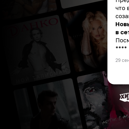
что 
соза
Новы
в се
Пос
** **
29 се