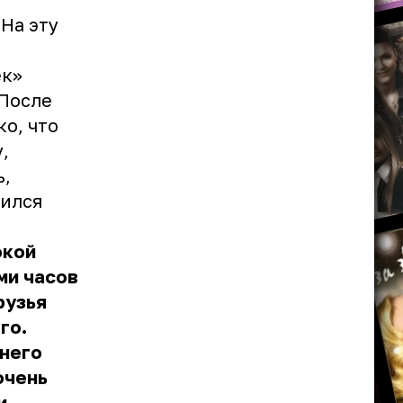
 На эту
к»
«После
ко, что
,
ь,
лился
окой
ми часов
рузья
го.
 него
очень
и