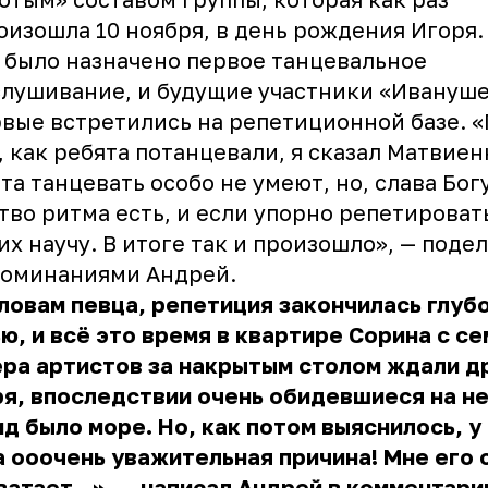
оизошла 10 ноября, в день рождения Игоря.
 было назначено первое танцевальное
лушивание, и будущие участники
«Ивануше
вые встретились на репетиционной базе. 
, как ребята потанцевали, я сказал Матвиен
та танцевать особо не умеют, но, слава Богу
тво ритма есть, и если упорно репетироват
 их научу. В итоге так и произошло», — поде
поминаниями Андрей.
ловам певца, репетиция закончилась глуб
ю, и всё это время в квартире Сорина с се
ра артистов за накрытым столом ждали д
я, впоследствии очень обидевшиеся на не
д было море. Но, как потом выяснилось, у
 ооочень уважительная причина! Мне его 
ватает...», — написал Андрей в комментари