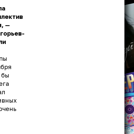
па
ллектив
, —
игорьев-
ли
ппы
ября
 бы
ега
ал
ивных
 очень