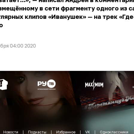
змещённому в сети фрагменту одного из 
лярных клипов «Иванушек» — на трек «Где
о
ября 04:00 2020
Новости
Подкасты
Избранное
VK
Одноклассники