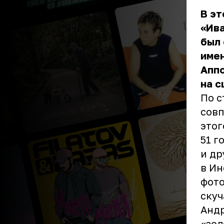
В эт
«Ива
был 
имен
Аппо
на с
По с
совп
этог
51 г
и др
в Ин
фото
скуч
Андр
«зол