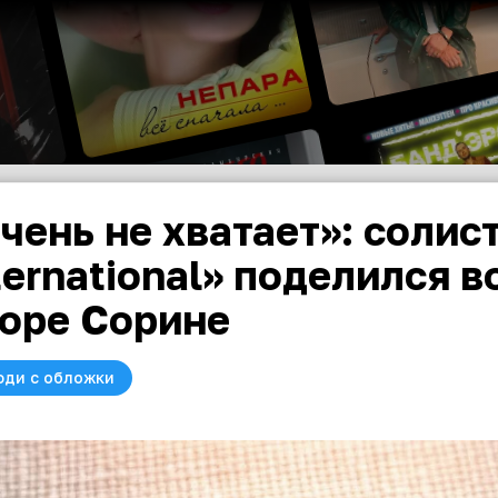
чень не хватает»: соли
ternational» поделился 
оре Сорине
юди с обложки