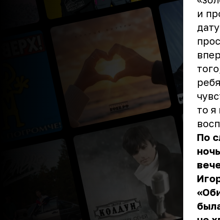
и пр
дату
прос
впер
того
ребя
чувс
то я
вос
По с
ночь
вече
Игор
«Оби
была
не х