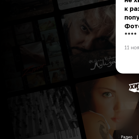
к ра
попу
Фот
** **
11 но
Радио