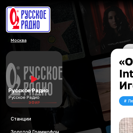
Москва
«О
In
Иг
Русское Радио
Русское Радио
#
Л
ЭФИР
Станции
Золотой Граммофон