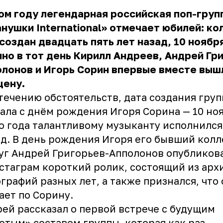
ом году легендарная российская поп-груп
нушки International» отмечает юбилей: ко
создан двадцать пять лет назад, 10 ноября
но в тот день Кирилл Андреев, Андрей Гр
лонов и Игорь Сорин впервые вместе выш
цену.
течению обстоятельств, дата создания гру
ала с днём рождения Игоря Сорина — 10 но
о года талантливому музыканту исполнился
од. В день рождения Игоря его бывший колл
уг Андрей Григорьев-Апполонов
опубликов
стаграм
короткий ролик, состоящий из арх
графий разных лет, а также признался, что
ает по Сорину.
ей рассказал о первой встрече с будущим
отым» составом группы, которая как раз