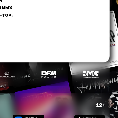
самых
-то».
12+