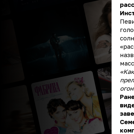
расс
Инст
Певи
голо
солн
«рас
назв
масс
«Как
прел
огон
Ране
виде
заве
Семе
комп