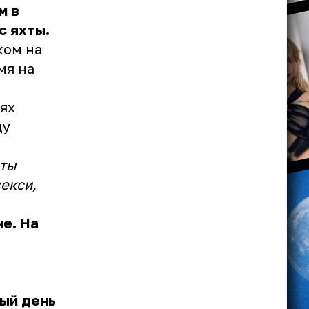
м в
с яхты.
ком на
мя на
ях
ду
 ты
секси,
не. На
дый день