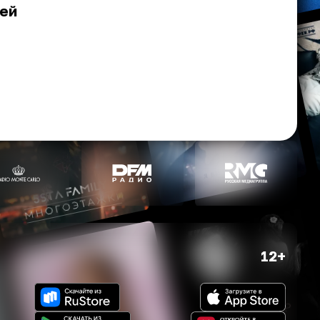
ей
12+