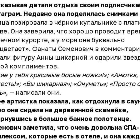
казывая детали отдыха своим подписчика
аграм. Недавно она поделилась снимками 
ца позировала в чёрном купальнике с плат
ве. Она заверила, что хорошо проводит вре
ечном курорте, а у моря она буквально
цветает». Фанаты Семенович в комментари
али фигуру Анны шикарной и одарили звез
ой комплиментов.
ие у тебя красивые босые ножки!»; «Анютка,
есть!»; «Вы шикарная»; «Очуметь»; «Просто 
ь»,
— написали они.
е артистка показала, как отдохнула в сау
о она сидела на деревянной скамейке,
рнувшись в большое банное полотенце.
нович заметила, что очень довольна СПА-
лексом, которые есть в отеле, и она каж