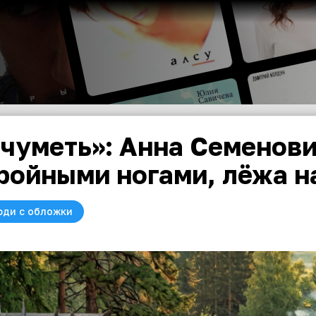
чуметь»: Анна Семенови
ройными ногами, лёжа н
юди с обложки