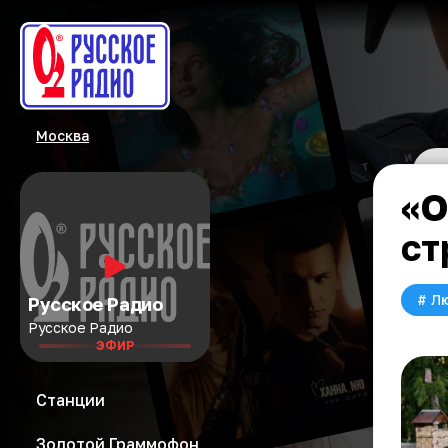
Москва
«О
ст
#
Л
Русское Радио
Русское Радио
ЭФИР
Станции
Золотой Граммофон