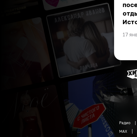
пос
отды
Ист
17 ян
Радио
MAX