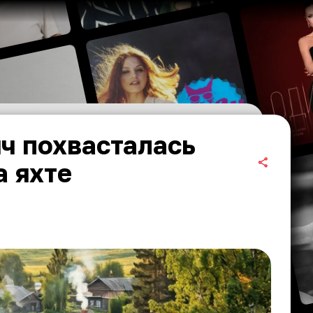
ч похвасталась
а яхте