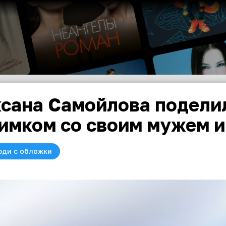
сана Самойлова подели
имком со своим мужем 
юди с обложки