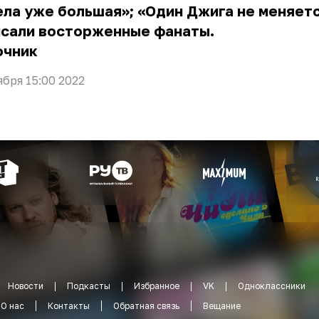
ла уже большая»; «Один Джига не меняетс
исали восторженные фанаты.
очник
ября 15:00 2022
Новости
Подкасты
Избранное
VK
Одноклассники
О нас
Контакты
Обратная связь
Вещание