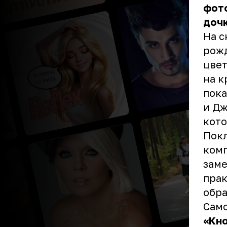
фото
дочк
На с
рожд
цвет
на к
пока
и Дж
кото
Покл
комп
заме
прак
обра
Сам
«Кно