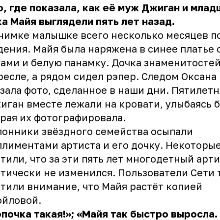
, где показала, как её муж Джиган и млад
а Майя выглядели пять лет назад.
нимке малышке всего несколько месяцев п
ения. Майя была наряжена в синее платье 
ами и белую панамку. Дочка знаменитосте
ресле, а рядом сидел рэпер. Следом Оксана
зала фото, сделанное в наши дни. Пятилет
иган вместе лежали на кровати, улыбаясь б
рая их фотографировала.
онники звёздного семейства осыпали
лиментами артиста и его дочку. Некоторы
тили, что за эти пять лет многодетный арт
тически не изменился. Пользователи Сети 
тили внимание, что Майя растёт копией
ойловой.
почка такая!»; «Майя так быстро выросла.