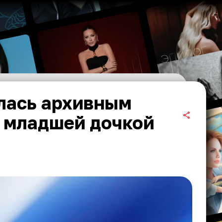
лась архивным
и младшей дочкой