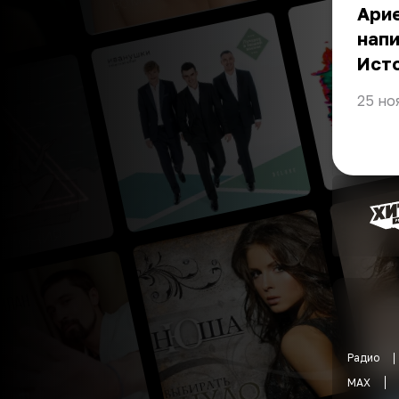
Арие
нап
Ист
25 но
Радио
MAX