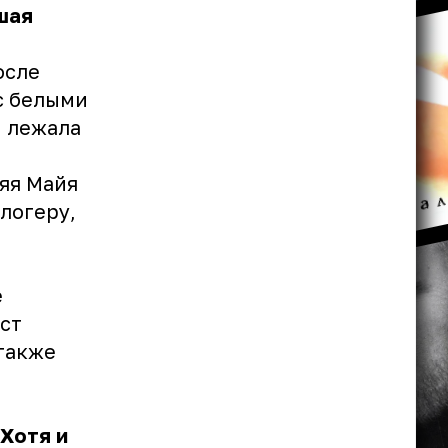
шая
осле
с белыми
й лежала
няя Майя
логеру,
е
ист
также
 Хотя и