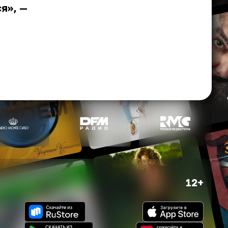
я», —
12+