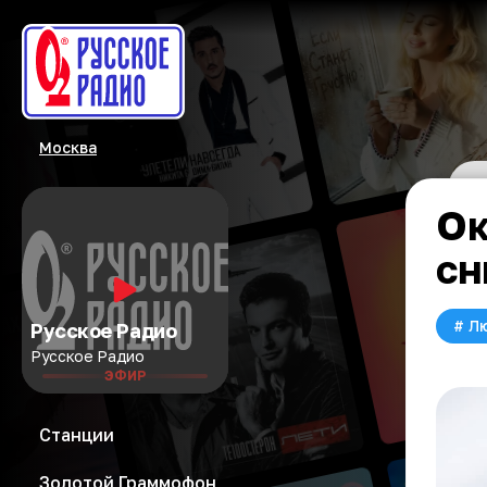
Москва
Ок
сн
#
Л
Русское Радио
Русское Радио
ЭФИР
Станции
Золотой Граммофон