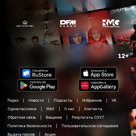
12+
Радио
Новости
Подкасты
Избранное
VK
Одноклассники
MAX
О нас
Контакты
Обратная связь
Вещание
Результаты СОУТ
Политика безопасности
Пользовательское соглашение
Выдача призов
Акции