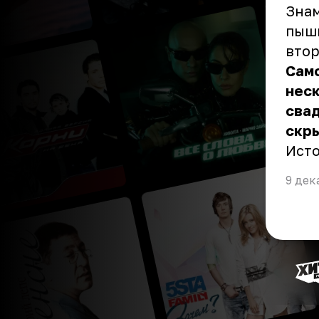
Знам
пышн
втор
Само
неск
свад
скры
Ист
9 дек