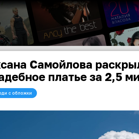
сана Самойлова раскрыл
адебное платье за 2,5 м
юди с обложки