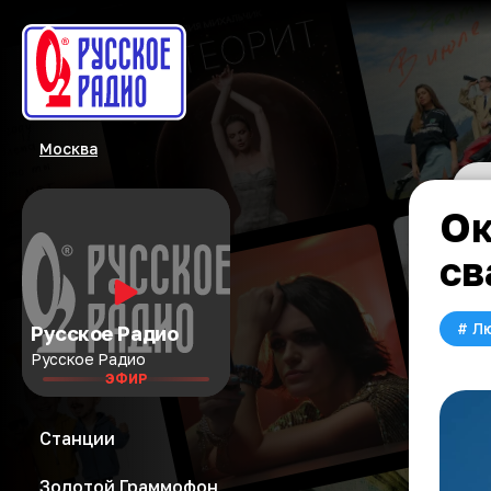
Москва
Ок
св
#
Л
Русское Радио
Русское Радио
ЭФИР
Станции
Золотой Граммофон