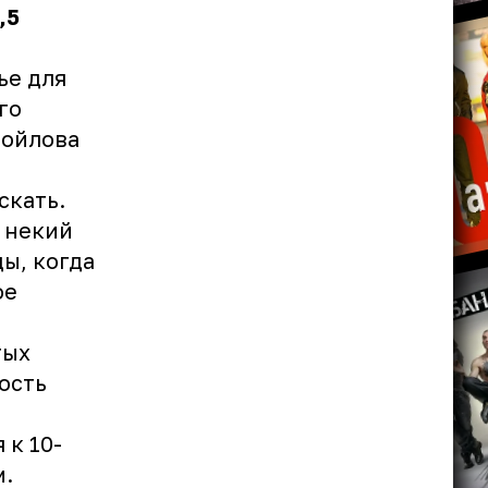
,5
ье для
го
мойлова
скать.
 некий
ы, когда
ое
тых
ость
 к 10-
м.