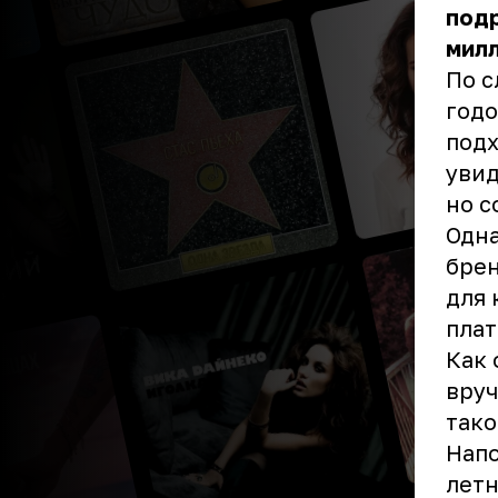
подр
милл
По с
годо
подх
увид
но с
Одна
брен
для 
плат
Как 
вруч
тако
Напо
летн