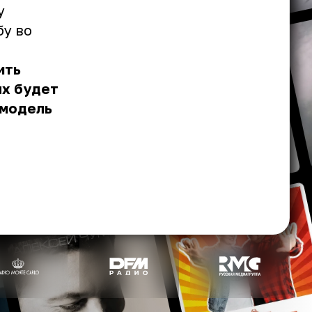
у
бу во
ить
ых будет
 модель