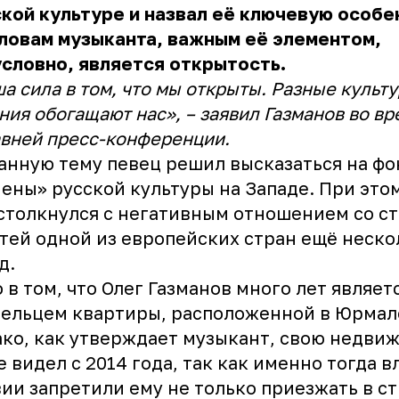
кой культуре и назвал её ключевую особе
ловам музыканта, важным её элементом,
словно, является открытость.
а сила в том, что мы открыты. Разные культ
ния обогащают нас», – заявил Газманов во вр
вней пресс-конференции.
анную тему певец решил высказаться на фо
ены» русской культуры на Западе. При этом
столкнулся с негативным отношением со с
тей одной из европейских стран ещё неско
д.
 в том, что Олег Газманов много лет являет
ельцем квартиры, расположенной в Юрмал
ко, как утверждает музыкант, свою недви
е видел с 2014 года, так как именно тогда в
ии запретили ему не только приезжать в ст