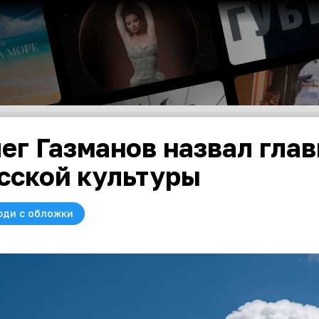
ег Газманов назвал гла
сской культуры
юди с обложки