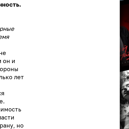
нность.
урные
емя
не
 он и
тороны
лько лет
ся
е.
жимость
ласти
рану, но