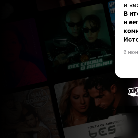
и ве
В ит
и ем
ком
Ист
8 июн