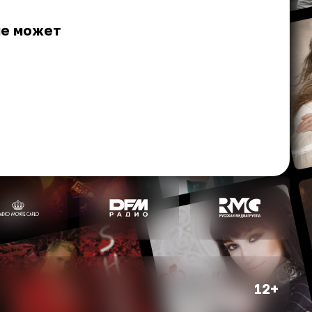
не может
12+