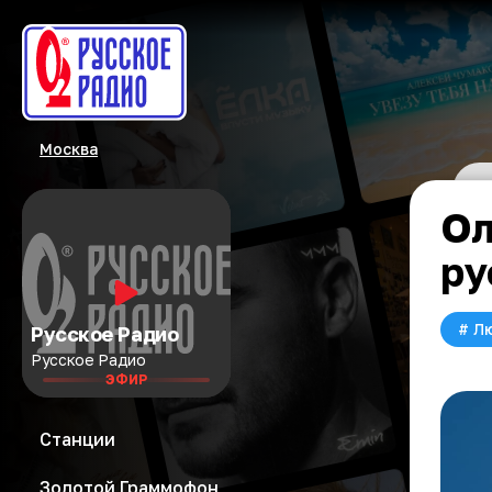
Москва
Ол
ру
#
Л
Русское Радио
Русское Радио
ЭФИР
Станции
Золотой Граммофон