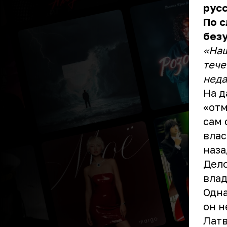
русс
По с
безу
«Наш
тече
неда
На д
«отм
сам 
влас
наза
Дело
влад
Одна
он н
Латв